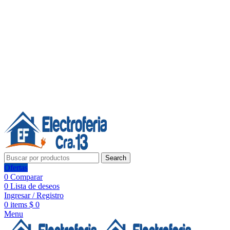
Línea de Whatsapp - Ventas
20 años de confianza, respaldo y tecnología para tu hogar
Síguenos:
20 años de confianza y respaldo
Search
Ofertas
0
Comparar
0
Lista de deseos
Ingresar / Registro
0
items
$
0
Menu