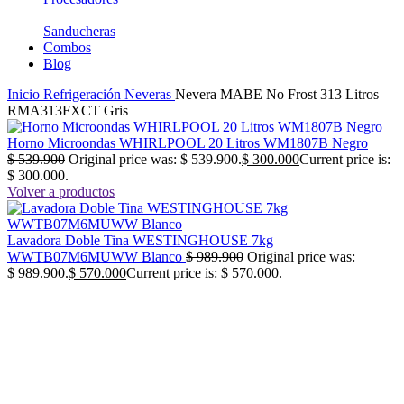
Sanducheras
Combos
Blog
Inicio
Refrigeración
Neveras
Nevera MABE No Frost 313 Litros
RMA313FXCT Gris
Horno Microondas WHIRLPOOL 20 Litros WM1807B Negro
$
539.900
Original price was: $ 539.900.
$
300.000
Current price is:
$ 300.000.
Volver a productos
Lavadora Doble Tina WESTINGHOUSE 7kg
WWTB07M6MUWW Blanco
$
989.900
Original price was:
$ 989.900.
$
570.000
Current price is: $ 570.000.
-38%