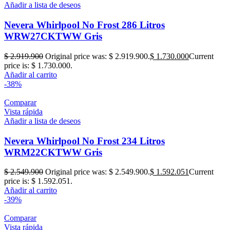
Añadir a lista de deseos
Nevera Whirlpool No Frost 286 Litros
WRW27CKTWW Gris
$
2.919.900
Original price was: $ 2.919.900.
$
1.730.000
Current
price is: $ 1.730.000.
Añadir al carrito
-38%
Comparar
Vista rápida
Añadir a lista de deseos
Nevera Whirlpool No Frost 234 Litros
WRM22CKTWW Gris
$
2.549.900
Original price was: $ 2.549.900.
$
1.592.051
Current
price is: $ 1.592.051.
Añadir al carrito
-39%
Comparar
Vista rápida