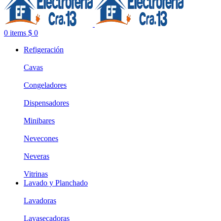
0
items
$
0
Refigeración
Cavas
Congeladores
Dispensadores
Minibares
Nevecones
Neveras
Vitrinas
Lavado y Planchado
Lavadoras
Lavasecadoras