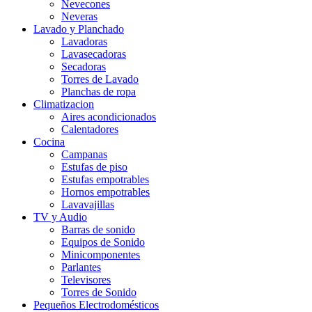
Nevecones
Neveras
Lavado y Planchado
Lavadoras
Lavasecadoras
Secadoras
Torres de Lavado
Planchas de ropa
Climatizacion
Aires acondicionados
Calentadores
Cocina
Campanas
Estufas de piso
Estufas empotrables
Hornos empotrables
Lavavajillas
TV y Audio
Barras de sonido
Equipos de Sonido
Minicomponentes
Parlantes
Televisores
Torres de Sonido
Pequeños Electrodomésticos