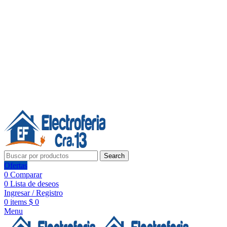
Línea de Whatsapp - Ventas
Síguenos:
Search
Ofertas
0
Comparar
0
Lista de deseos
Ingresar / Registro
0
items
$
0
Menu