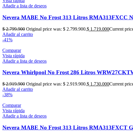
Vista rápida
Añadir a lista de deseos
Nevera MABE No Frost 313 Litros RMA313FXCC N
$
2.799.900
Original price was: $ 2.799.900.
$
1.719.000
Current pric
Añadir al carrito
-41%
Comparar
Vista rápida
Añadir a lista de deseos
Nevera Whirlpool No Frost 286 Litros WRW27CK
$
2.919.900
Original price was: $ 2.919.900.
$
1.730.000
Current pric
Añadir al carrito
-38%
Comparar
Vista rápida
Añadir a lista de deseos
Nevera MABE No Frost 313 Litros RMA313FXCT G