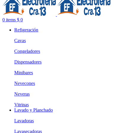
0
items
$
0
Refigeración
Cavas
Congeladores
Dispensadores
Minibares
Nevecones
Neveras
Vitrinas
Lavado y Planchado
Lavadoras
Lavasecadoras