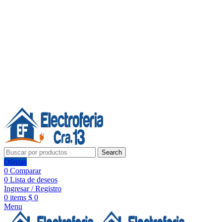
Línea de Whatsapp - Ventas
Síguenos:
Search
Ofertas
0
Comparar
0
Lista de deseos
Ingresar / Registro
0
items
$
0
Menu