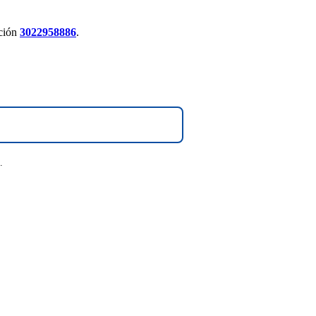
nción
3022958886
.
.