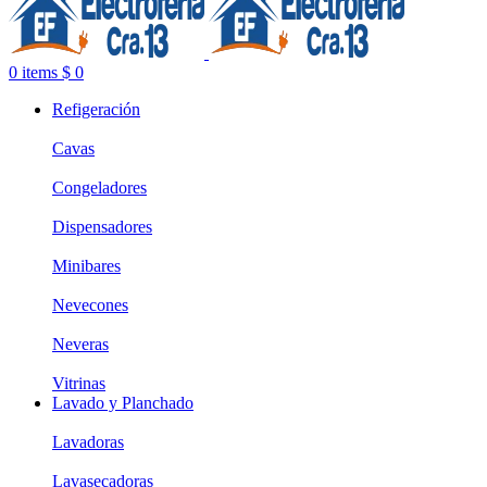
0
items
$
0
Refigeración
Cavas
Congeladores
Dispensadores
Minibares
Nevecones
Neveras
Vitrinas
Lavado y Planchado
Lavadoras
Lavasecadoras