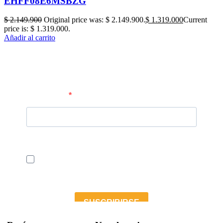
EHFF08E6MSBZG
$
2.149.900
Original price was: $ 2.149.900.
$
1.319.000
Current
price is: $ 1.319.000.
Añadir al carrito