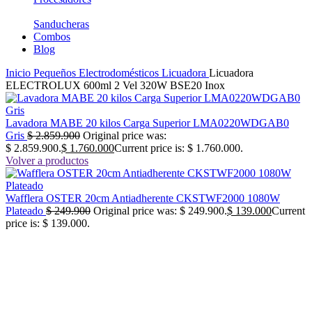
Sanducheras
Combos
Blog
Inicio
Pequeños Electrodomésticos
Licuadora
Licuadora
ELECTROLUX 600ml 2 Vel 320W BSE20 Inox
Lavadora MABE 20 kilos Carga Superior LMA0220WDGAB0
Gris
$
2.859.900
Original price was:
$ 2.859.900.
$
1.760.000
Current price is: $ 1.760.000.
Volver a productos
Wafflera OSTER 20cm Antiadherente CKSTWF2000 1080W
Plateado
$
249.900
Original price was: $ 249.900.
$
139.000
Current
price is: $ 139.000.
-46%