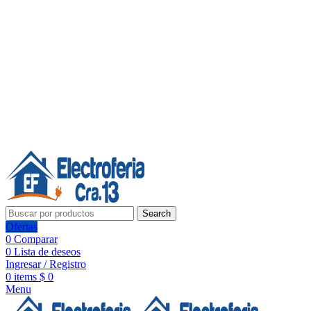
Línea de Whatsapp - Ventas
20 años de confianza, respaldo y tecnología para tu hogar
Síguenos:
20 años de confianza y respaldo
Search
Ofertas
0
Comparar
0
Lista de deseos
Ingresar / Registro
0
items
$
0
Menu