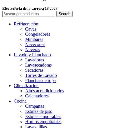
Electroferia de la carrera 13
2023
Search
Refrigeración
Cavas
Congeladores
Minibares
Nevecones
Neveras
Lavado y Planchado
Lavadoras
Lavasecadoras
Secadoras
Torres de Lavado
Planchas de ropa
Climatizacion
Aires acondicionados
Calentadores
Cocina
Campanas
Estufas de piso
Estufas empotrables
Hornos empotrables
Lavavajillas