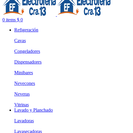
0
items
$
0
Refigeración
Cavas
Congeladores
Dispensadores
Minibares
Nevecones
Neveras
Vitrinas
Lavado y Planchado
Lavadoras
Lavasecadoras