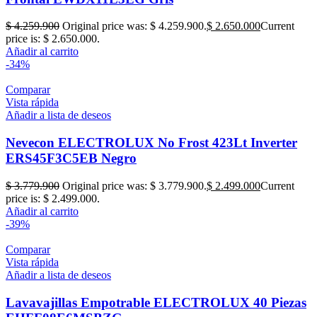
$
4.259.900
Original price was: $ 4.259.900.
$
2.650.000
Current
price is: $ 2.650.000.
Añadir al carrito
-34%
Comparar
Vista rápida
Añadir a lista de deseos
Nevecon ELECTROLUX No Frost 423Lt Inverter
ERS45F3C5EB Negro
$
3.779.900
Original price was: $ 3.779.900.
$
2.499.000
Current
price is: $ 2.499.000.
Añadir al carrito
-39%
Comparar
Vista rápida
Añadir a lista de deseos
Lavavajillas Empotrable ELECTROLUX 40 Piezas