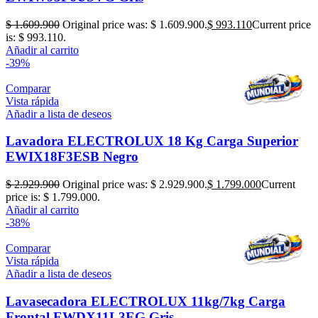
$
1.609.900
Original price was: $ 1.609.900.
$
993.110
Current price
is: $ 993.110.
Añadir al carrito
-39%
Comparar
Vista rápida
Añadir a lista de deseos
Lavadora ELECTROLUX 18 Kg Carga Superior
EWIX18F3ESB Negro
$
2.929.900
Original price was: $ 2.929.900.
$
1.799.000
Current
price is: $ 1.799.000.
Añadir al carrito
-38%
Comparar
Vista rápida
Añadir a lista de deseos
Lavasecadora ELECTROLUX 11kg/7kg Carga
Frontal EWDX11L3EG Gris