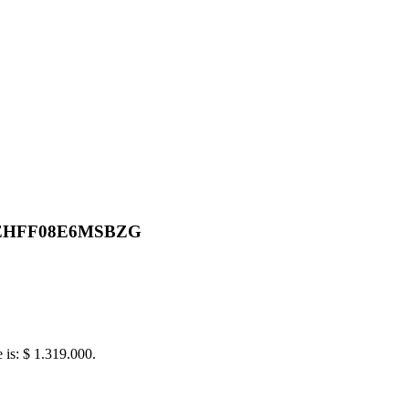
as EHFF08E6MSBZG
e is: $ 1.319.000.