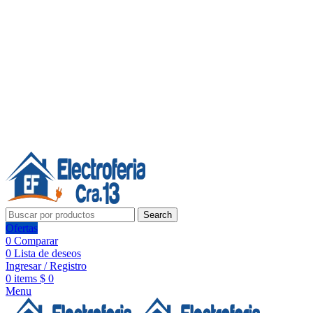
Línea de Whatsapp - Ventas
Síguenos:
Search
Ofertas
0
Comparar
0
Lista de deseos
Ingresar / Registro
0
items
$
0
Menu