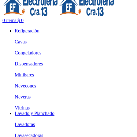
0
items
$
0
Refigeración
Cavas
Congeladores
Dispensadores
Minibares
Nevecones
Neveras
Vitrinas
Lavado y Planchado
Lavadoras
Lavasecadoras