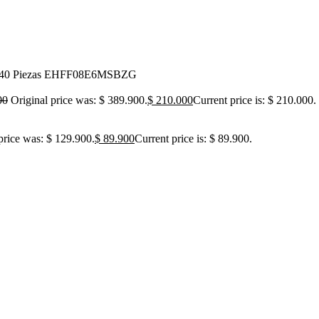
X 40 Piezas EHFF08E6MSBZG
00
Original price was: $ 389.900.
$
210.000
Current price is: $ 210.000.
price was: $ 129.900.
$
89.900
Current price is: $ 89.900.