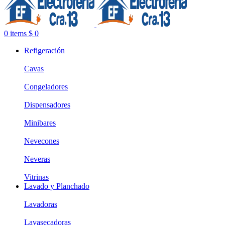
0
items
$
0
Refigeración
Cavas
Congeladores
Dispensadores
Minibares
Nevecones
Neveras
Vitrinas
Lavado y Planchado
Lavadoras
Lavasecadoras