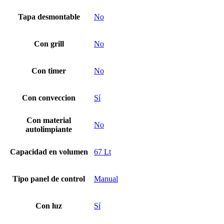
Tapa desmontable
No
Con grill
No
Con timer
No
Con conveccion
Sí
Con material
No
autolimpiante
Capacidad en volumen
67 Lt
Tipo panel de control
Manual
Con luz
Sí