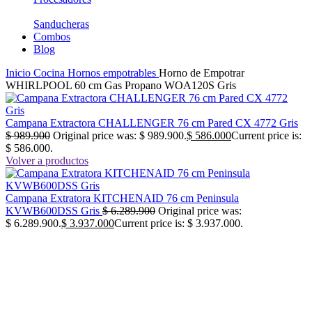
Sanducheras
Combos
Blog
Inicio
Cocina
Hornos empotrables
Horno de Empotrar
WHIRLPOOL 60 cm Gas Propano WOA120S Gris
Campana Extractora CHALLENGER 76 cm Pared CX 4772 Gris
$
989.900
Original price was: $ 989.900.
$
586.000
Current price is:
$ 586.000.
Volver a productos
Campana Extratora KITCHENAID 76 cm Peninsula
KVWB600DSS Gris
$
6.289.900
Original price was:
$ 6.289.900.
$
3.937.000
Current price is: $ 3.937.000.
-23%
No disponible