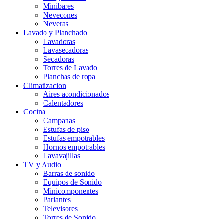
Minibares
Nevecones
Neveras
Lavado y Planchado
Lavadoras
Lavasecadoras
Secadoras
Torres de Lavado
Planchas de ropa
Climatizacion
Aires acondicionados
Calentadores
Cocina
Campanas
Estufas de piso
Estufas empotrables
Hornos empotrables
Lavavajillas
TV y Audio
Barras de sonido
Equipos de Sonido
Minicomponentes
Parlantes
Televisores
Torres de Sonido