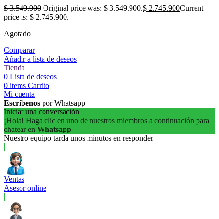
$
3.549.900
Original price was: $ 3.549.900.
$
2.745.900
Current
price is: $ 2.745.900.
Agotado
Comparar
Añadir a lista de deseos
Tienda
0
Lista de deseos
0
items
Carrito
Mi cuenta
Escríbenos
por Whatsapp
Iniciar una conversación
¡Hola! Haga clic en uno de nuestros miembros a continuación para
chatear en
Whatsapp
Nuestro equipo tarda unos minutos en responder
Ventas
Asesor online