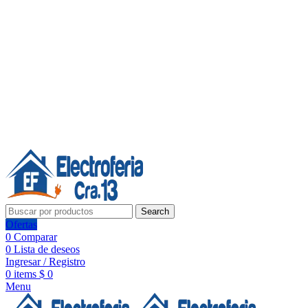
Línea de Whatsapp - Ventas
20 años de confianza, respaldo y tecnología para tu hogar
Síguenos:
20 años de confianza y respaldo
Search
Ofertas
0
Comparar
0
Lista de deseos
Ingresar / Registro
0
items
$
0
Menu