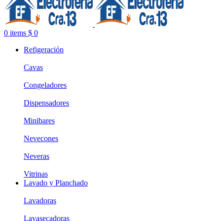
0
items
$
0
Refigeración
Cavas
Congeladores
Dispensadores
Minibares
Nevecones
Neveras
Vitrinas
Lavado y Planchado
Lavadoras
Lavasecadoras