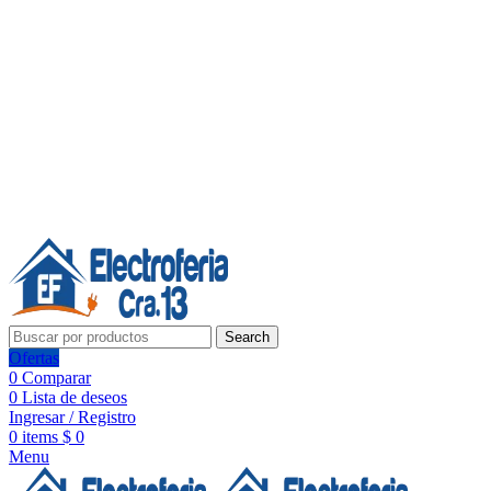
Línea de Whatsapp - Ventas
Síguenos:
Search
Ofertas
0
Comparar
0
Lista de deseos
Ingresar / Registro
0
items
$
0
Menu