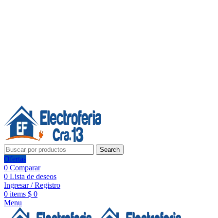
Línea de Whatsapp - Ventas
20 años de confianza, respaldo y tecnología para tu hogar
Síguenos:
20 años de confianza y respaldo
Search
Ofertas
0
Comparar
0
Lista de deseos
Ingresar / Registro
0
items
$
0
Menu