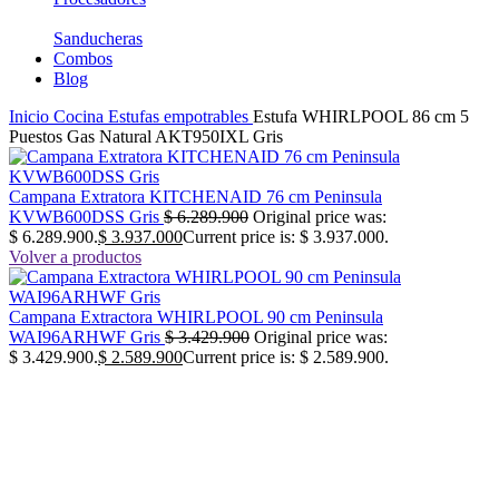
Sanducheras
Combos
Blog
Inicio
Cocina
Estufas empotrables
Estufa WHIRLPOOL 86 cm 5
Puestos Gas Natural AKT950IXL Gris
Campana Extratora KITCHENAID 76 cm Peninsula
KVWB600DSS Gris
$
6.289.900
Original price was:
$ 6.289.900.
$
3.937.000
Current price is: $ 3.937.000.
Volver a productos
Campana Extractora WHIRLPOOL 90 cm Peninsula
WAI96ARHWF Gris
$
3.429.900
Original price was:
$ 3.429.900.
$
2.589.900
Current price is: $ 2.589.900.
-18%
No disponible