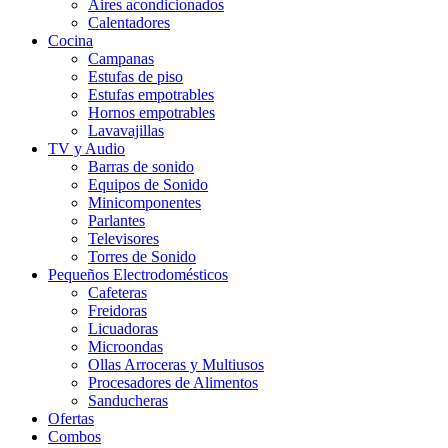
Aires acondicionados
Calentadores
Cocina
Campanas
Estufas de piso
Estufas empotrables
Hornos empotrables
Lavavajillas
TV y Audio
Barras de sonido
Equipos de Sonido
Minicomponentes
Parlantes
Televisores
Torres de Sonido
Pequeños Electrodomésticos
Cafeteras
Freidoras
Licuadoras
Microondas
Ollas Arroceras y Multiusos
Procesadores de Alimentos
Sanducheras
Ofertas
Combos