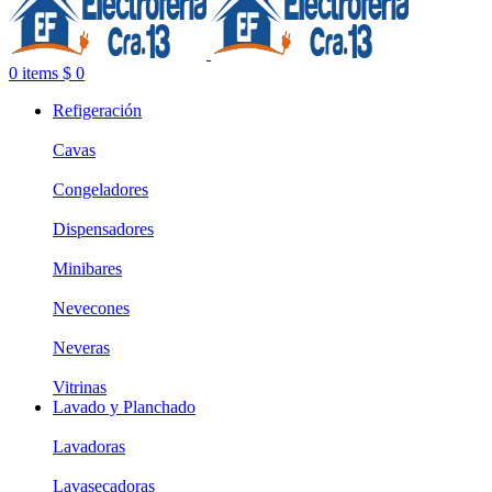
0
items
$
0
Refigeración
Cavas
Congeladores
Dispensadores
Minibares
Nevecones
Neveras
Vitrinas
Lavado y Planchado
Lavadoras
Lavasecadoras