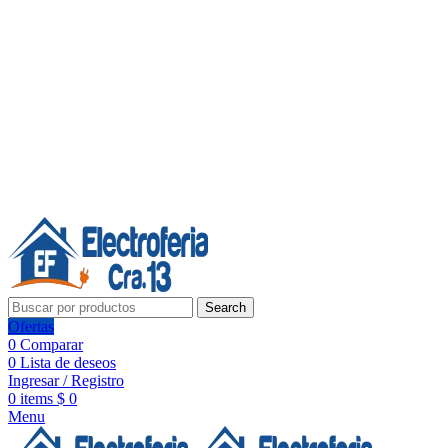
Línea de Whatsapp - Ventas
Síguenos:
Search
Ofertas
0
Comparar
0
Lista de deseos
Ingresar / Registro
0
items
$
0
Menu