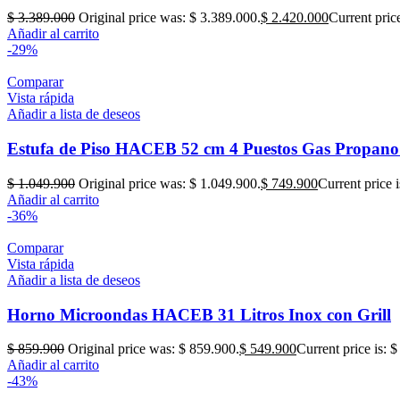
$
3.389.000
Original price was: $ 3.389.000.
$
2.420.000
Current pric
Añadir al carrito
-29%
Comparar
Vista rápida
Añadir a lista de deseos
Estufa de Piso HACEB 52 cm 4 Puestos Gas Propano
$
1.049.900
Original price was: $ 1.049.900.
$
749.900
Current price 
Añadir al carrito
-36%
Comparar
Vista rápida
Añadir a lista de deseos
Horno Microondas HACEB 31 Litros Inox con Grill
$
859.900
Original price was: $ 859.900.
$
549.900
Current price is: 
Añadir al carrito
-43%