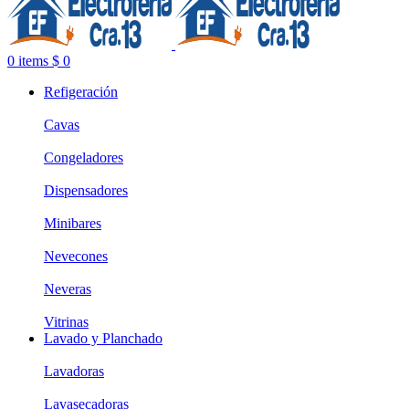
0
items
$
0
Refigeración
Cavas
Congeladores
Dispensadores
Minibares
Nevecones
Neveras
Vitrinas
Lavado y Planchado
Lavadoras
Lavasecadoras