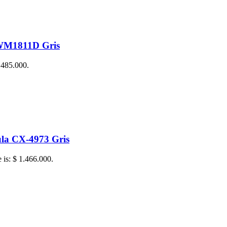
 WM1811D Gris
$ 485.000.
a CX-4973 Gris
e is: $ 1.466.000.