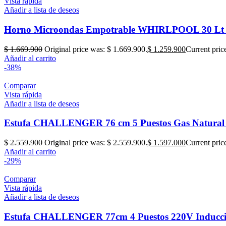
Vista rápida
Añadir a lista de deseos
Horno Microondas Empotrable WHIRLPOOL 30 L
$
1.669.900
Original price was: $ 1.669.900.
$
1.259.900
Current pric
Añadir al carrito
-38%
Comparar
Vista rápida
Añadir a lista de deseos
Estufa CHALLENGER 76 cm 5 Puestos Gas Natural
$
2.559.900
Original price was: $ 2.559.900.
$
1.597.000
Current pric
Añadir al carrito
-29%
Comparar
Vista rápida
Añadir a lista de deseos
Estufa CHALLENGER 77cm 4 Puestos 220V Inducci