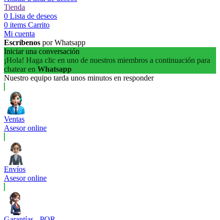
Tienda
0
Lista de deseos
0
items
Carrito
Mi cuenta
Escríbenos
por Whatsapp
Iniciar una conversación
¡Hola! Haga clic en uno de nuestros miembros a continuación para
chatear en
Whatsapp
Nuestro equipo tarda unos minutos en responder
Ventas
Asesor online
Envíos
Asesor online
Garantías - PQR