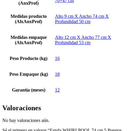
70×47 cm
(AnxProf)
Medidas producto
Alto 9 cm X Ancho 74 cm X
(AlxAnxProf)
Profundidad 50 cm
Medidas empaque
Alto 12 cm X Ancho 77 cm X
(AlxAnxProf)
Profundidad 53 cm
Peso Producto (kg)
16
Peso Empaque (kg)
18
Garantía (meses)
12
Valoraciones
No hay valoraciones aún.
Sé el primero en valorar “Estufa WHIRLPOOL 74 cm 5 Puestos