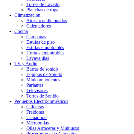
Torres de Lavado
Planchas de ropa
Climatizacion
Aires acondicionados
Calentadores
Cocina
Campanas
Estufas de piso
Estufas empotrables
Hornos empotrables
Lavavajillas
TV y Audio
Barras de sonido
Equipos de Sonido
Minicomponentes
Parlantes
Televisores
Torres de Sonido
Pequeños Electrodomésticos
Cafeteras
Freidoras
Licuadoras
Microondas
Ollas Arroceras y Multiusos
Procesadores de Alimentos