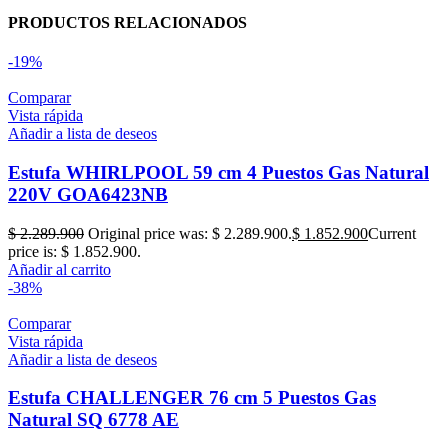
PRODUCTOS RELACIONADOS
-19%
Comparar
Vista rápida
Añadir a lista de deseos
Estufa WHIRLPOOL 59 cm 4 Puestos Gas Natural
220V GOA6423NB
$
2.289.900
Original price was: $ 2.289.900.
$
1.852.900
Current
price is: $ 1.852.900.
Añadir al carrito
-38%
Comparar
Vista rápida
Añadir a lista de deseos
Estufa CHALLENGER 76 cm 5 Puestos Gas
Natural SQ 6778 AE