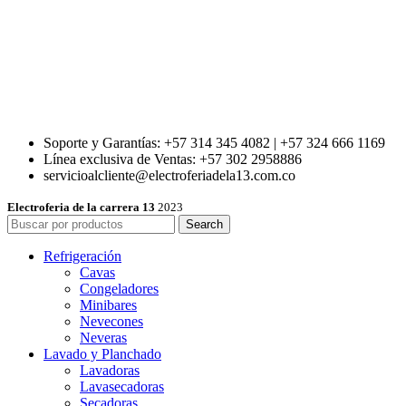
Soporte y Garantías: +57 314 345 4082 | +57 324 666 1169
Línea exclusiva de Ventas: +57 302 2958886
servicioalcliente@electroferiadela13.com.co
Electroferia de la carrera 13
2023
Search
Refrigeración
Cavas
Congeladores
Minibares
Nevecones
Neveras
Lavado y Planchado
Lavadoras
Lavasecadoras
Secadoras