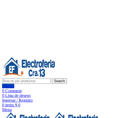
Línea de Whatsapp - Ventas
20 años de confianza, respaldo y tecnología para tu hogar
Síguenos:
20 años de confianza y respaldo
Search
Ofertas
0
Comparar
0
Lista de deseos
Ingresar / Registro
0
items
$
0
Menu