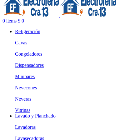
0
items
$
0
Refigeración
Cavas
Congeladores
Dispensadores
Minibares
Nevecones
Neveras
Vitrinas
Lavado y Planchado
Lavadoras
Lavasecadoras