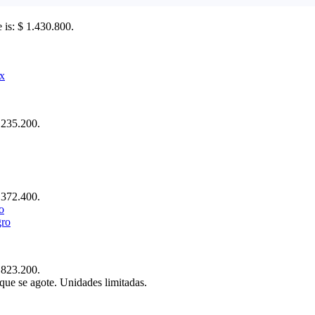
e is: $ 1.430.800.
x
$ 235.200.
$ 372.400.
ro
$ 823.200.
que se agote. Unidades limitadas.