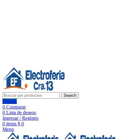
Línea de Whatsapp - Ventas
Síguenos:
Search
Ofertas
0
Comparar
0
Lista de deseos
Ingresar / Registro
0
items
$
0
Menu