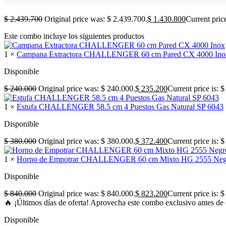
$
2.439.700
Original price was: $ 2.439.700.
$
1.430.800
Current pric
Este combo incluye los siguientes productos
1 ×
Campana Extractora CHALLENGER 60 cm Pared CX 4000 Ino
Disponible
$
240.000
Original price was: $ 240.000.
$
235.200
Current price is: 
1 ×
Estufa CHALLENGER 58.5 cm 4 Puestos Gas Natural SP 6043
Disponible
$
380.000
Original price was: $ 380.000.
$
372.400
Current price is: 
1 ×
Horno de Empotrar CHALLENGER 60 cm Mixto HG 2555 Neg
Disponible
$
840.000
Original price was: $ 840.000.
$
823.200
Current price is: 
🔥 ¡Últimos días de oferta! Aprovecha este combo exclusivo antes de 
Disponible