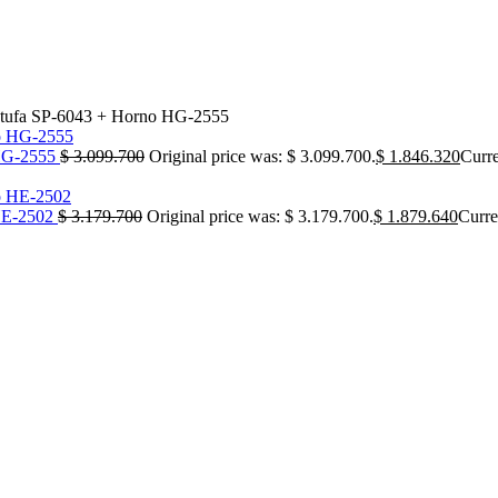
tufa SP-6043 + Horno HG-2555
 HG-2555
$
3.099.700
Original price was: $ 3.099.700.
$
1.846.320
Curre
HE-2502
$
3.179.700
Original price was: $ 3.179.700.
$
1.879.640
Curre