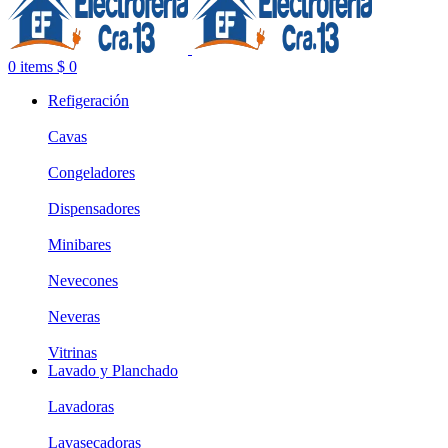
0
items
$
0
Refigeración
Cavas
Congeladores
Dispensadores
Minibares
Nevecones
Neveras
Vitrinas
Lavado y Planchado
Lavadoras
Lavasecadoras