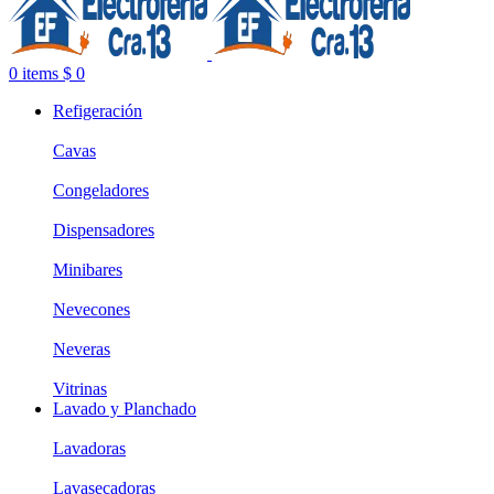
0
items
$
0
Refigeración
Cavas
Congeladores
Dispensadores
Minibares
Nevecones
Neveras
Vitrinas
Lavado y Planchado
Lavadoras
Lavasecadoras