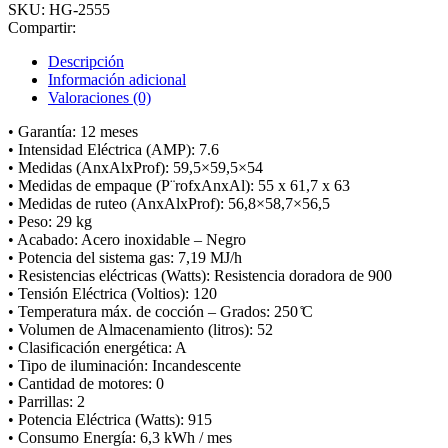
SKU:
HG-2555
Compartir:
Descripción
Información adicional
Valoraciones (0)
• Garantía: 12 meses
• Intensidad Eléctrica (AMP): 7.6
• Medidas (AnxAlxProf): 59,5×59,5×54
• Medidas de empaque (P¨rofxAnxAl): 55 x 61,7 x 63
• Medidas de ruteo (AnxAlxProf): 56,8×58,7×56,5
• Peso: 29 kg
• Acabado: Acero inoxidable – Negro
• Potencia del sistema gas: 7,19 MJ/h
• Resistencias eléctricas (Watts): Resistencia doradora de 900
• Tensión Eléctrica (Voltios): 120
• Temperatura máx. de cocción – Grados: 250 ̊C
• Volumen de Almacenamiento (litros): 52
• Clasificación energética: A
• Tipo de iluminación: Incandescente
• Cantidad de motores: 0
• Parrillas: 2
• Potencia Eléctrica (Watts): 915
• Consumo Energía: 6,3 kWh / mes