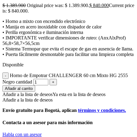
$
1.389.900
Original price was: $ 1.389.900.
$
840.000
Current price
is: $ 840.000.
• Horno a mixto con encendido electrónico
• Manija en acero inoxidable con disipador de calor
• Perilla ergonómica e iluminación interna
• IMPORTANTE verificar dimensiones de ruteo: (AnxAlxProf)
56,8×58,7×56,5cm
• Sistema Termopar que evita el escape de gas en ausencia de llama.
• Puerta fácilmente desmontable para facilitar una limpieza completa
Disponible
Horno de Empotrar CHALLENGER 60 cm Mixto HG 2555
Negro cantidad
Añadir al carrito
Añadir a la lista de deseos
Ya esta en la lista de deseos
Añadir a la lista de deseos
Envío gratuito para Bogotá, aplican
términos y condiciones.
Contacta a un asesor para más información
Habla con un asesor