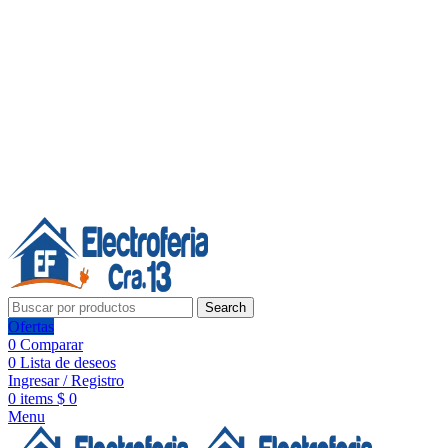
Línea de Whatsapp - Ventas
20 años de confianza, respaldo y tecnología para tu hogar
Síguenos:
20 años de confianza y respaldo
Search
Ofertas
0
Comparar
0
Lista de deseos
Ingresar / Registro
0
items
$
0
Menu