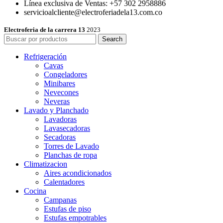
Línea exclusiva de Ventas: +57 302 2958886
servicioalcliente@electroferiadela13.com.co
Electroferia de la carrera 13
2023
Search
Refrigeración
Cavas
Congeladores
Minibares
Nevecones
Neveras
Lavado y Planchado
Lavadoras
Lavasecadoras
Secadoras
Torres de Lavado
Planchas de ropa
Climatizacion
Aires acondicionados
Calentadores
Cocina
Campanas
Estufas de piso
Estufas empotrables