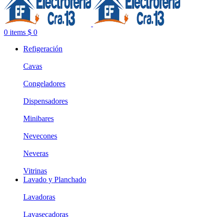
0
items
$
0
Refigeración
Cavas
Congeladores
Dispensadores
Minibares
Nevecones
Neveras
Vitrinas
Lavado y Planchado
Lavadoras
Lavasecadoras