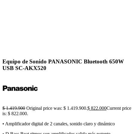
Click to enlarge
Equipo de Sonido PANASONIC Bluetooth 650W
USB SC-AKX520
$
1.419.900
Original price was: $ 1.419.900.
$
822.000
Current price
is: $ 822.000.
• Amplificador digital de 2 canales, sonido claro y dinámico
• D Bass Beat ritmos son amplificados salida más potente