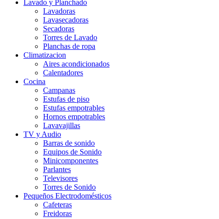
Lavado y Planchado
Lavadoras
Lavasecadoras
Secadoras
Torres de Lavado
Planchas de ropa
Climatizacion
Aires acondicionados
Calentadores
Cocina
Campanas
Estufas de piso
Estufas empotrables
Hornos empotrables
Lavavajillas
TV y Audio
Barras de sonido
Equipos de Sonido
Minicomponentes
Parlantes
Televisores
Torres de Sonido
Pequeños Electrodomésticos
Cafeteras
Freidoras