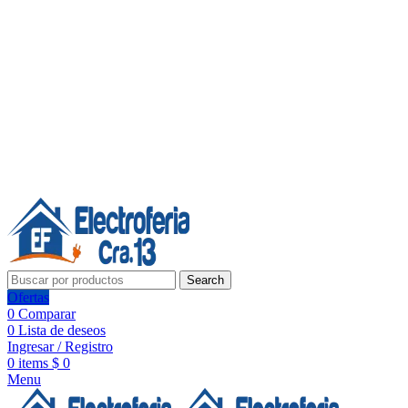
Línea de Whatsapp - Ventas
20 años de confianza, respaldo y tecnología para tu hogar
Síguenos:
20 años de confianza y respaldo
Search
Ofertas
0
Comparar
0
Lista de deseos
Ingresar / Registro
0
items
$
0
Menu