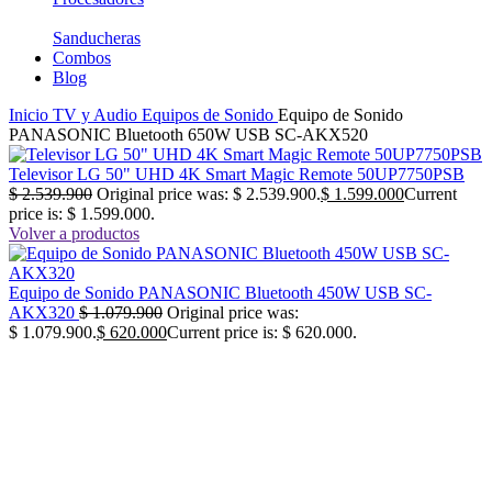
Sanducheras
Combos
Blog
Inicio
TV y Audio
Equipos de Sonido
Equipo de Sonido
PANASONIC Bluetooth 650W USB SC-AKX520
Televisor LG 50" UHD 4K Smart Magic Remote 50UP7750PSB
$
2.539.900
Original price was: $ 2.539.900.
$
1.599.000
Current
price is: $ 1.599.000.
Volver a productos
Equipo de Sonido PANASONIC Bluetooth 450W USB SC-
AKX320
$
1.079.900
Original price was:
$ 1.079.900.
$
620.000
Current price is: $ 620.000.
-42%