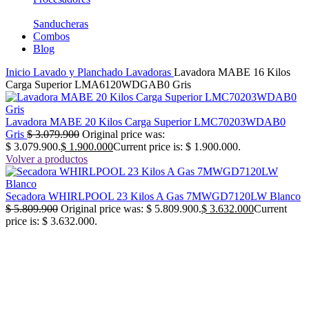
Sanducheras
Combos
Blog
Inicio
Lavado y Planchado
Lavadoras
Lavadora MABE 16 Kilos
Carga Superior LMA6120WDGAB0 Gris
Lavadora MABE 20 Kilos Carga Superior LMC70203WDAB0
Gris
$
3.079.900
Original price was:
$ 3.079.900.
$
1.900.000
Current price is: $ 1.900.000.
Volver a productos
Secadora WHIRLPOOL 23 Kilos A Gas 7MWGD7120LW Blanco
$
5.809.900
Original price was: $ 5.809.900.
$
3.632.000
Current
price is: $ 3.632.000.
-39%