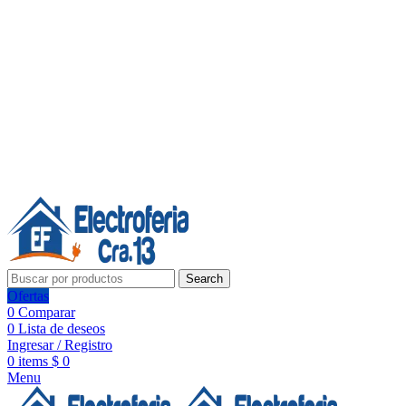
Línea de Whatsapp - Ventas
20 años de confianza, respaldo y tecnología para tu hogar
Síguenos:
20 años de confianza y respaldo
Search
Ofertas
0
Comparar
0
Lista de deseos
Ingresar / Registro
0
items
$
0
Menu