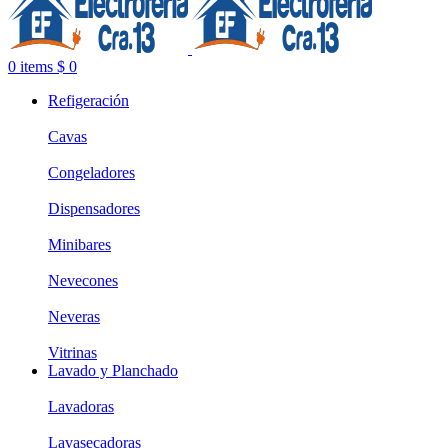
0
items
$
0
Refigeración
Cavas
Congeladores
Dispensadores
Minibares
Nevecones
Neveras
Vitrinas
Lavado y Planchado
Lavadoras
Lavasecadoras