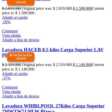
$
2.819.900
Original price was: $ 2.819.900.
$
1.599.900
Current
price is: $ 1.599.900.
Añadir al carrito
-50%
Comparar
Vista rápida
Añadir a lista de deseos
Lavadora HACEB 8.5 kilos Carga Superior LAV
PF D GR Gris
$
2.319.900
Original price was: $ 2.319.900.
$
1.149.900
Current
price is: $ 1.149.900.
Añadir al carrito
-37%
Comparar
Vista rápida
Añadir a lista de deseos
Lavadora WHIRLPOOL 27Kilos Carga Superior
7MWTW7120LW Blanca