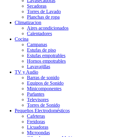
Lavasecadoras
Secadoras
Torres de Lavado
Planchas de ropa
Climatizacion
Aires acondicionados
Calentadores
Cocina
Campanas
Estufas de piso
Estufas empotrables
Hornos empotrables
Lavavajillas
TV y Audio
Barras de sonido
Equipos de Sonido
Minicomponentes
Parlantes
Televisores
Torres de Sonido
Pequeños Electrodomésticos
Cafeteras
Freidoras
Licuadoras
Microondas