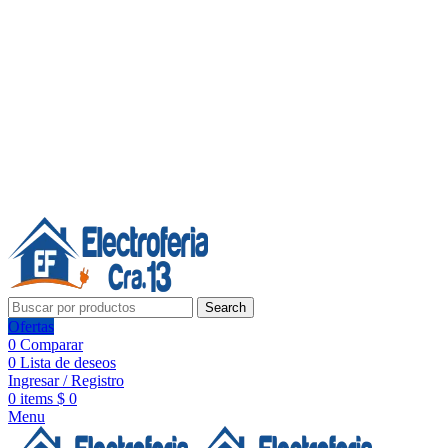
Línea de Whatsapp - Ventas
Síguenos:
Search
Ofertas
0
Comparar
0
Lista de deseos
Ingresar / Registro
0
items
$
0
Menu