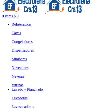
0
items
$
0
Refigeración
Cavas
Congeladores
Dispensadores
Minibares
Nevecones
Neveras
Vitrinas
Lavado y Planchado
Lavadoras
Lavasecadoras