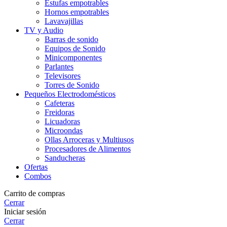
Estufas empotrables
Hornos empotrables
Lavavajillas
TV y Audio
Barras de sonido
Equipos de Sonido
Minicomponentes
Parlantes
Televisores
Torres de Sonido
Pequeños Electrodomésticos
Cafeteras
Freidoras
Licuadoras
Microondas
Ollas Arroceras y Multiusos
Procesadores de Alimentos
Sanducheras
Ofertas
Combos
Carrito de compras
Cerrar
Iniciar sesión
Cerrar