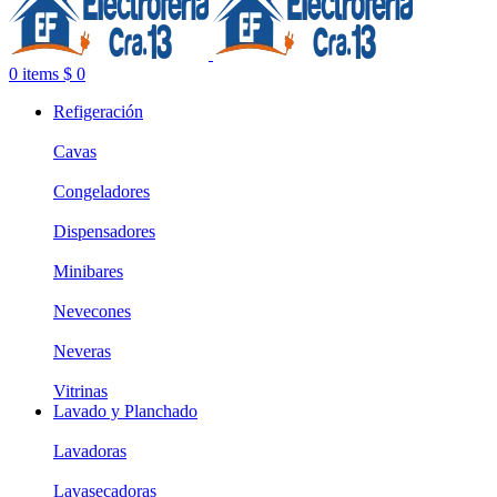
0
items
$
0
Refigeración
Cavas
Congeladores
Dispensadores
Minibares
Nevecones
Neveras
Vitrinas
Lavado y Planchado
Lavadoras
Lavasecadoras