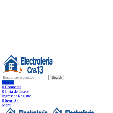
Línea de Whatsapp - Ventas
20 años de confianza, respaldo y tecnología para tu hogar
Síguenos:
20 años de confianza y respaldo
Search
Ofertas
0
Comparar
0
Lista de deseos
Ingresar / Registro
0
items
$
0
Menu