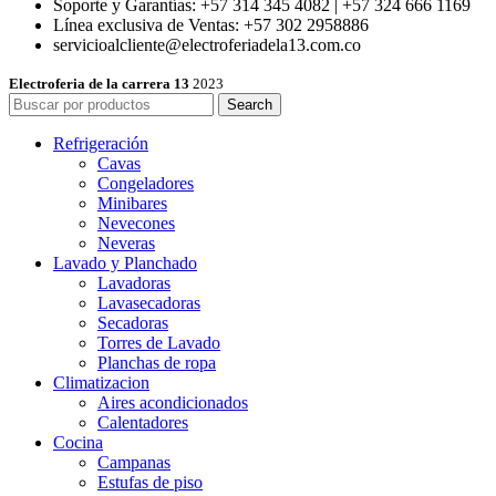
Soporte y Garantías: +57 314 345 4082 | +57 324 666 1169
Línea exclusiva de Ventas: +57 302 2958886
servicioalcliente@electroferiadela13.com.co
Electroferia de la carrera 13
2023
Search
Refrigeración
Cavas
Congeladores
Minibares
Nevecones
Neveras
Lavado y Planchado
Lavadoras
Lavasecadoras
Secadoras
Torres de Lavado
Planchas de ropa
Climatizacion
Aires acondicionados
Calentadores
Cocina
Campanas
Estufas de piso