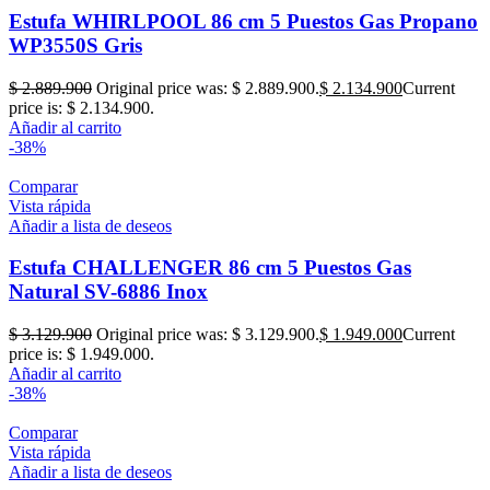
Estufa WHIRLPOOL 86 cm 5 Puestos Gas Propano
WP3550S Gris
$
2.889.900
Original price was: $ 2.889.900.
$
2.134.900
Current
price is: $ 2.134.900.
Añadir al carrito
-38%
Comparar
Vista rápida
Añadir a lista de deseos
Estufa CHALLENGER 86 cm 5 Puestos Gas
Natural SV-6886 Inox
$
3.129.900
Original price was: $ 3.129.900.
$
1.949.000
Current
price is: $ 1.949.000.
Añadir al carrito
-38%
Comparar
Vista rápida
Añadir a lista de deseos