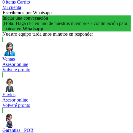
0
items
Carrito
Mi cuenta
Escríbenos
por Whatsapp
Iniciar una conversación
¡Hola! Haga clic en uno de nuestros miembros a continuación para
chatear en
Whatsapp
Nuestro equipo tarda unos minutos en responder
Ventas
Asesor online
Volveré pronto
Envíos
Asesor online
Volveré pronto
Garantías - PQR