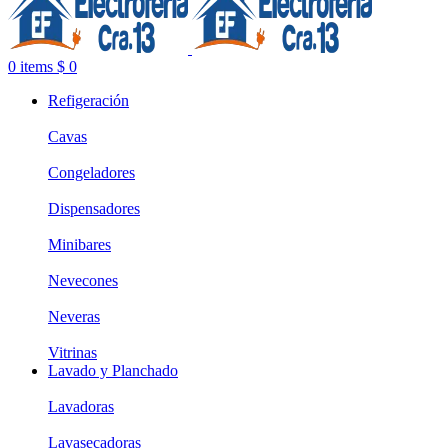
0
items
$
0
Refigeración
Cavas
Congeladores
Dispensadores
Minibares
Nevecones
Neveras
Vitrinas
Lavado y Planchado
Lavadoras
Lavasecadoras