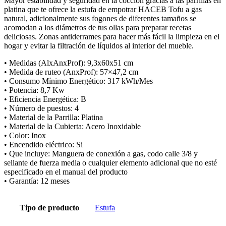
Mayor estabilidad y seguridad en la cocción gracias a las parrillas en
platina que te ofrece la estufa de empotrar HACEB Tofu a gas
natural, adicionalmente sus fogones de diferentes tamaños se
acomodan a los diámetros de tus ollas para preparar recetas
deliciosas. Zonas antiderrames para hacer más fácil la limpieza en el
hogar y evitar la filtración de líquidos al interior del mueble.
• Medidas (AlxAnxProf): 9,3x60x51 cm
• Medida de ruteo (AnxProf): 57×47,2 cm
• Consumo Mínimo Energético: 317 kWh/Mes
• Potencia: 8,7 Kw
• Eficiencia Energética: B
• Número de puestos: 4
• Material de la Parrilla: Platina
• Material de la Cubierta: Acero Inoxidable
• Color: Inox
• Encendido eléctrico: Si
• Que incluye: Manguera de conexión a gas, codo calle 3/8 y
sellante de fuerza media o cualquier elemento adicional que no esté
especificado en el manual del producto
• Garantía: 12 meses
Tipo de producto
Estufa