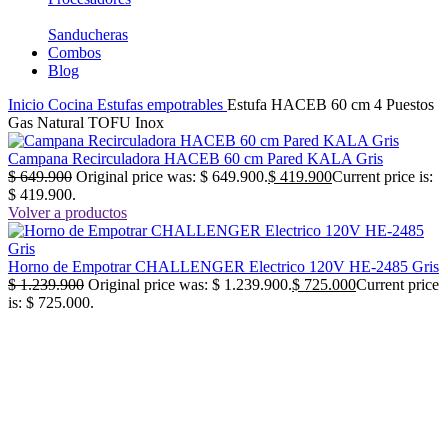
Sanducheras
Combos
Blog
Inicio
Cocina
Estufas empotrables
Estufa HACEB 60 cm 4 Puestos
Gas Natural TOFU Inox
Campana Recirculadora HACEB 60 cm Pared KALA Gris
$
649.900
Original price was: $ 649.900.
$
419.900
Current price is:
$ 419.900.
Volver a productos
Horno de Empotrar CHALLENGER Electrico 120V HE-2485 Gris
$
1.239.900
Original price was: $ 1.239.900.
$
725.000
Current price
is: $ 725.000.
-100%
No disponible