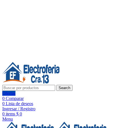
Línea de Whatsapp - Ventas
20 años de confianza, respaldo y tecnología para tu hogar
Síguenos:
20 años de confianza y respaldo
Search
Ofertas
0
Comparar
0
Lista de deseos
Ingresar / Registro
0
items
$
0
Menu