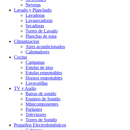
Neveras
Lavado y Planchado
Lavadoras
Lavasecadoras
Secadoras
Torres de Lavado
Planchas de ropa
Climatizacion
Aires acondicionados
Calentadores
Cocina
Campanas
Estufas de piso
Estufas empotrables
Hornos empotrables
Lavavajillas
TV y Audio
Barras de sonido
Equipos de Sonido
Minicomponentes
Parlantes
Televisores
Torres de Sonido
Pequeños Electrodomésticos