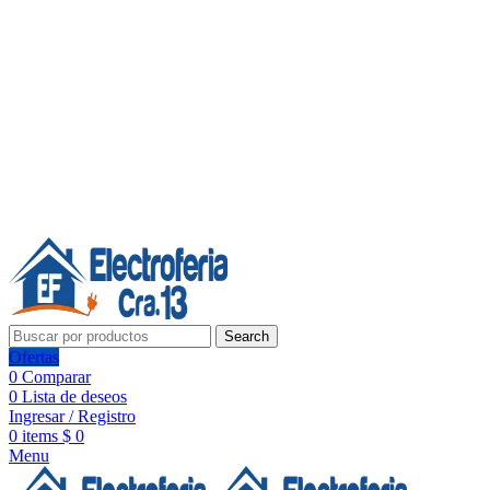
Línea de Whatsapp - Ventas
20 años de confianza, respaldo y tecnología para tu hogar
Síguenos:
20 años de confianza y respaldo
Search
Ofertas
0
Comparar
0
Lista de deseos
Ingresar / Registro
0
items
$
0
Menu