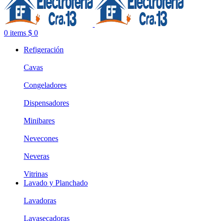
0
items
$
0
Refigeración
Cavas
Congeladores
Dispensadores
Minibares
Nevecones
Neveras
Vitrinas
Lavado y Planchado
Lavadoras
Lavasecadoras