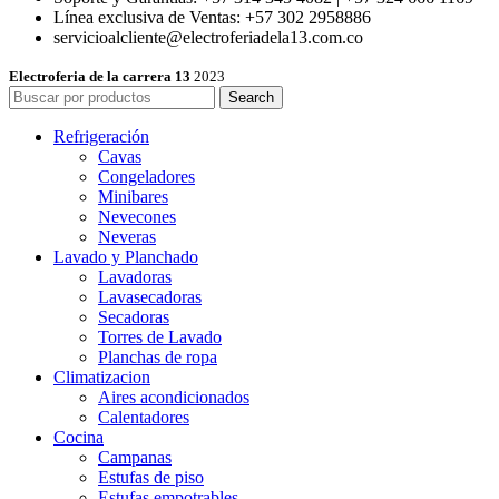
Línea exclusiva de Ventas: +57 302 2958886
servicioalcliente@electroferiadela13.com.co
Electroferia de la carrera 13
2023
Search
Refrigeración
Cavas
Congeladores
Minibares
Nevecones
Neveras
Lavado y Planchado
Lavadoras
Lavasecadoras
Secadoras
Torres de Lavado
Planchas de ropa
Climatizacion
Aires acondicionados
Calentadores
Cocina
Campanas
Estufas de piso
Estufas empotrables