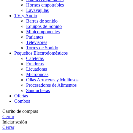
Hornos empotrables
Lavavajillas
TV y Audio
Barras de sonido
Equipos de Sonido
Minicomponentes
Parlantes
Televisores
Torres de Sonido
Pequeños Electrodomésticos
Cafeteras
Freidoras
Licuadoras
Microondas
Ollas Arroceras y Multiusos
Procesadores de Alimentos
Sanducheras
Ofertas
Combos
Carrito de compras
Cerrar
Iniciar sesión
Cerrar