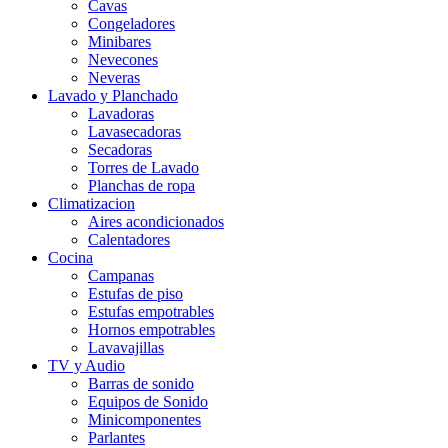
Cavas
Congeladores
Minibares
Nevecones
Neveras
Lavado y Planchado
Lavadoras
Lavasecadoras
Secadoras
Torres de Lavado
Planchas de ropa
Climatizacion
Aires acondicionados
Calentadores
Cocina
Campanas
Estufas de piso
Estufas empotrables
Hornos empotrables
Lavavajillas
TV y Audio
Barras de sonido
Equipos de Sonido
Minicomponentes
Parlantes