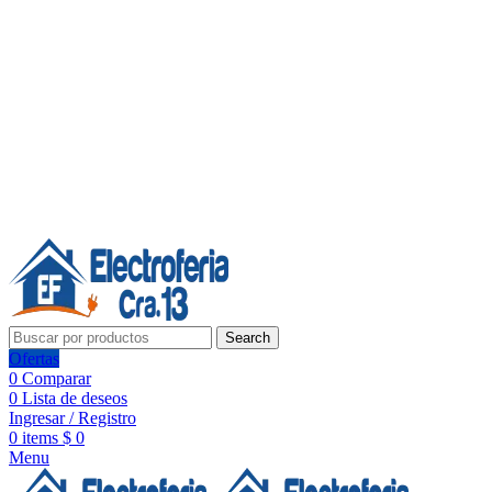
Línea de Whatsapp - Ventas
20 años de confianza, respaldo y tecnología para tu hogar
Síguenos:
20 años de confianza y respaldo
Search
Ofertas
0
Comparar
0
Lista de deseos
Ingresar / Registro
0
items
$
0
Menu