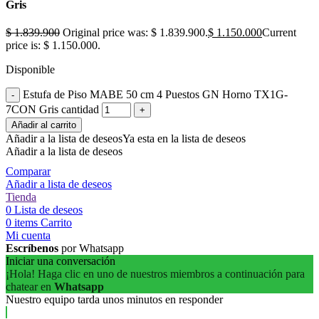
Gris
$
1.839.900
Original price was: $ 1.839.900.
$
1.150.000
Current
price is: $ 1.150.000.
Disponible
Estufa de Piso MABE 50 cm 4 Puestos GN Horno TX1G-
7CON Gris cantidad
Añadir al carrito
Añadir a la lista de deseos
Ya esta en la lista de deseos
Añadir a la lista de deseos
Comparar
Añadir a lista de deseos
Tienda
0
Lista de deseos
0
items
Carrito
Mi cuenta
Escríbenos
por Whatsapp
Iniciar una conversación
¡Hola! Haga clic en uno de nuestros miembros a continuación para
chatear en
Whatsapp
Nuestro equipo tarda unos minutos en responder