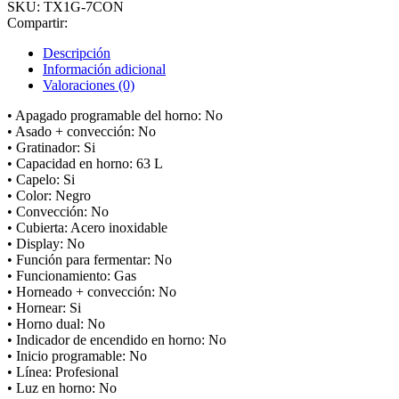
SKU:
TX1G-7CON
Compartir:
Descripción
Información adicional
Valoraciones (0)
• Apagado programable del horno: No
• Asado + convección: No
• Gratinador: Si
• Capacidad en horno: 63 L
• Capelo: Si
• Color: Negro
• Convección: No
• Cubierta: Acero inoxidable
• Display: No
• Función para fermentar: No
• Funcionamiento: Gas
• Horneado + convección: No
• Hornear: Si
• Horno dual: No
• Indicador de encendido en horno: No
• Inicio programable: No
• Línea: Profesional
• Luz en horno: No