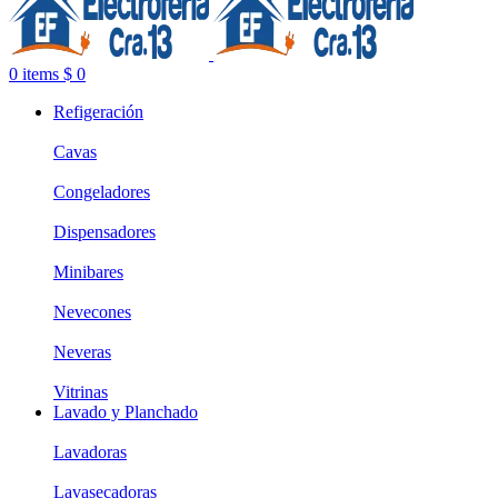
0
items
$
0
Refigeración
Cavas
Congeladores
Dispensadores
Minibares
Nevecones
Neveras
Vitrinas
Lavado y Planchado
Lavadoras
Lavasecadoras