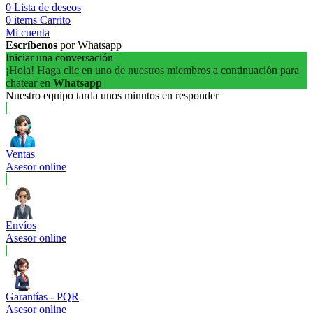
0
Lista de deseos
0
items
Carrito
Mi cuenta
Escríbenos
por Whatsapp
Iniciar una conversación
¡Hola! Haga clic en uno de nuestros miembros a continuación para
chatear en
Whatsapp
Nuestro equipo tarda unos minutos en responder
Ventas
Asesor online
Envíos
Asesor online
Garantías - PQR
Asesor online