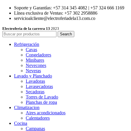
Soporte y Garantías: +57 314 345 4082 | +57 324 666 1169
Línea exclusiva de Ventas: +57 302 2958886
servicioalcliente@electroferiadela13.com.co
Electroferia de la carrera 13
2023
Search
Refrigeración
Cavas
Congeladores
Minibares
Nevecones
Neveras
Lavado y Planchado
Lavadoras
Lavasecadoras
Secadoras
Torres de Lavado
Planchas de ropa
Climatizacion
Aires acondicionados
Calentadores
Cocina
Campanas