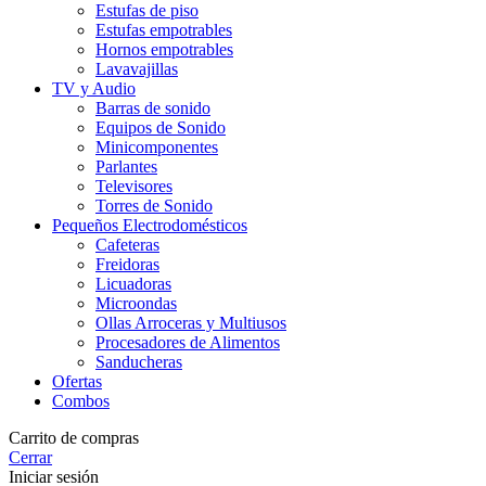
Estufas de piso
Estufas empotrables
Hornos empotrables
Lavavajillas
TV y Audio
Barras de sonido
Equipos de Sonido
Minicomponentes
Parlantes
Televisores
Torres de Sonido
Pequeños Electrodomésticos
Cafeteras
Freidoras
Licuadoras
Microondas
Ollas Arroceras y Multiusos
Procesadores de Alimentos
Sanducheras
Ofertas
Combos
Carrito de compras
Cerrar
Iniciar sesión