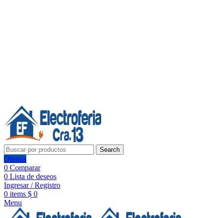
Línea de Whatsapp - Ventas
20 años de confianza, respaldo y tecnología para tu hogar
Síguenos:
20 años de confianza y respaldo
Search
Ofertas
0
Comparar
0
Lista de deseos
Ingresar / Registro
0
items
$
0
Menu