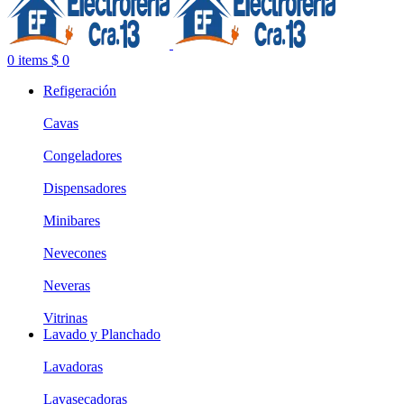
0
items
$
0
Refigeración
Cavas
Congeladores
Dispensadores
Minibares
Nevecones
Neveras
Vitrinas
Lavado y Planchado
Lavadoras
Lavasecadoras