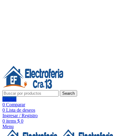
Línea de Whatsapp - Ventas
Síguenos:
Search
Ofertas
0
Comparar
0
Lista de deseos
Ingresar / Registro
0
items
$
0
Menu