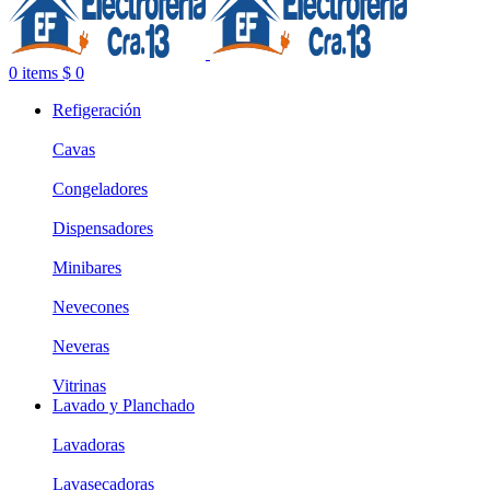
0
items
$
0
Refigeración
Cavas
Congeladores
Dispensadores
Minibares
Nevecones
Neveras
Vitrinas
Lavado y Planchado
Lavadoras
Lavasecadoras