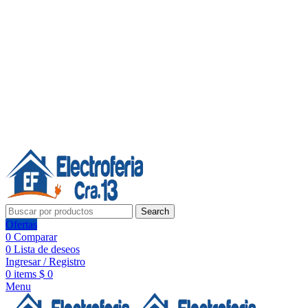
Línea de Whatsapp - Ventas
20 años de confianza, respaldo y tecnología para tu hogar
Síguenos:
20 años de confianza y respaldo
Search
Ofertas
0
Comparar
0
Lista de deseos
Ingresar / Registro
0
items
$
0
Menu