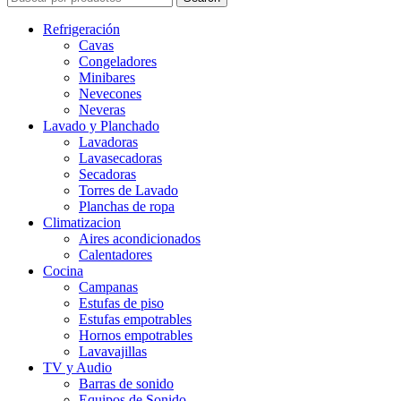
Refrigeración
Cavas
Congeladores
Minibares
Nevecones
Neveras
Lavado y Planchado
Lavadoras
Lavasecadoras
Secadoras
Torres de Lavado
Planchas de ropa
Climatizacion
Aires acondicionados
Calentadores
Cocina
Campanas
Estufas de piso
Estufas empotrables
Hornos empotrables
Lavavajillas
TV y Audio
Barras de sonido
Equipos de Sonido