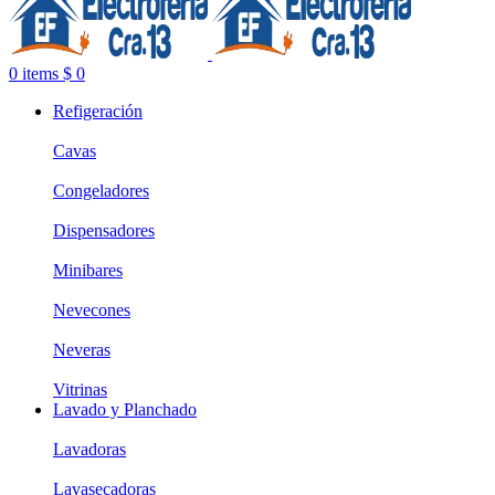
0
items
$
0
Refigeración
Cavas
Congeladores
Dispensadores
Minibares
Nevecones
Neveras
Vitrinas
Lavado y Planchado
Lavadoras
Lavasecadoras