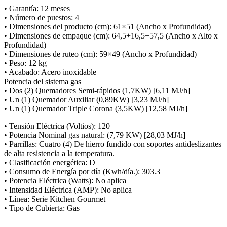
• Garantía: 12 meses
• Número de puestos: 4
• Dimensiones del producto (cm): 61×51 (Ancho x Profundidad)
• Dimensiones de empaque (cm): 64,5+16,5+57,5 (Ancho x Alto x
Profundidad)
• Dimensiones de ruteo (cm): 59×49 (Ancho x Profundidad)
• Peso: 12 kg
• Acabado: Acero inoxidable
Potencia del sistema gas
• Dos (2) Quemadores Semi-rápidos (1,7KW) [6,11 MJ/h]
• Un (1) Quemador Auxiliar (0,89KW) [3,23 MJ/h]
• Un (1) Quemador Triple Corona (3,5KW) [12,58 MJ/h]
• Tensión Eléctrica (Voltios): 120
• Potencia Nominal gas natural: (7,79 KW) [28,03 MJ/h]
• Parrillas: Cuatro (4) De hierro fundido con soportes antideslizantes
de alta resistencia a la temperatura.
• Clasificación energética: D
• Consumo de Energía por día (Kwh/día.): 303.3
• Potencia Eléctrica (Watts): No aplica
• Intensidad Eléctrica (AMP): No aplica
• Línea: Serie Kitchen Gourmet
• Tipo de Cubierta: Gas