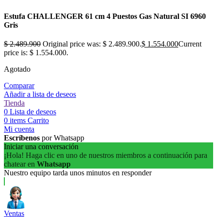
Estufa CHALLENGER 61 cm 4 Puestos Gas Natural SI 6960
Gris
$
2.489.900
Original price was: $ 2.489.900.
$
1.554.000
Current
price is: $ 1.554.000.
Agotado
Comparar
Añadir a lista de deseos
Tienda
0
Lista de deseos
0
items
Carrito
Mi cuenta
Escríbenos
por Whatsapp
Iniciar una conversación
¡Hola! Haga clic en uno de nuestros miembros a continuación para
chatear en
Whatsapp
Nuestro equipo tarda unos minutos en responder
Ventas