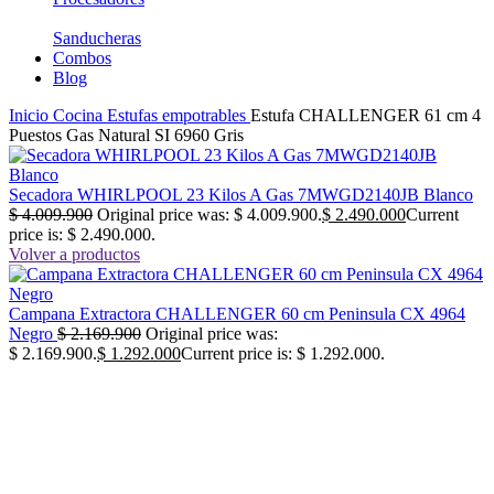
Sanducheras
Combos
Blog
Inicio
Cocina
Estufas empotrables
Estufa CHALLENGER 61 cm 4
Puestos Gas Natural SI 6960 Gris
Secadora WHIRLPOOL 23 Kilos A Gas 7MWGD2140JB Blanco
$
4.009.900
Original price was: $ 4.009.900.
$
2.490.000
Current
price is: $ 2.490.000.
Volver a productos
Campana Extractora CHALLENGER 60 cm Peninsula CX 4964
Negro
$
2.169.900
Original price was:
$ 2.169.900.
$
1.292.000
Current price is: $ 1.292.000.
-38%
No disponible