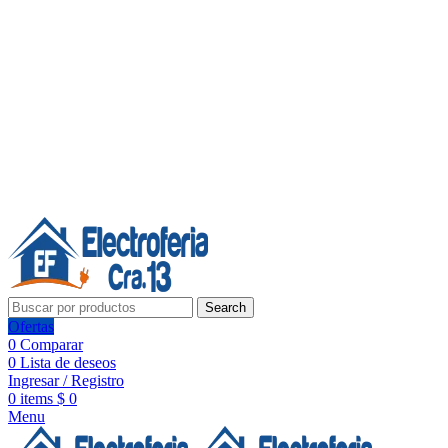
Línea de Whatsapp - Ventas
Síguenos:
Search
Ofertas
0
Comparar
0
Lista de deseos
Ingresar / Registro
0
items
$
0
Menu