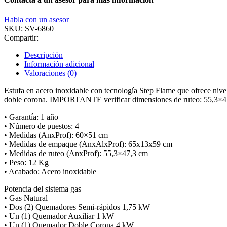
Habla con un asesor
SKU:
SV-6860
Compartir:
Descripción
Información adicional
Valoraciones (0)
Estufa en acero inoxidable con tecnología Step Flame que ofrece nivele
doble corona. IMPORTANTE verificar dimensiones de ruteo: 55,3×
• Garantía: 1 año
• Número de puestos: 4
• Medidas (AnxProf): 60×51 cm
• Medidas de empaque (AnxAlxProf): 65x13x59 cm
• Medidas de ruteo (AnxProf): 55,3×47,3 cm
• Peso: 12 Kg
• Acabado: Acero inoxidable
Potencia del sistema gas
• Gas Natural
• Dos (2) Quemadores Semi-rápidos 1,75 kW
• Un (1) Quemador Auxiliar 1 kW
• Un (1) Quemador Doble Corona 4 kW