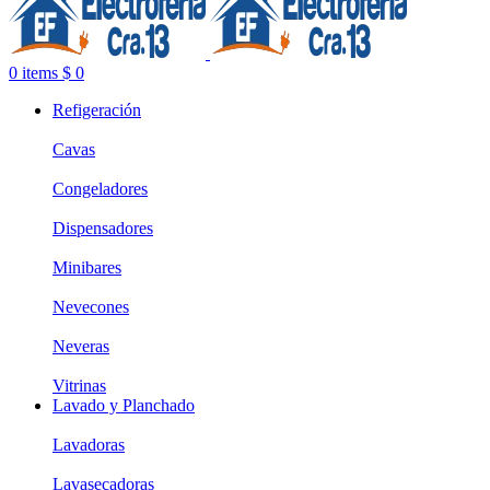
0
items
$
0
Refigeración
Cavas
Congeladores
Dispensadores
Minibares
Nevecones
Neveras
Vitrinas
Lavado y Planchado
Lavadoras
Lavasecadoras