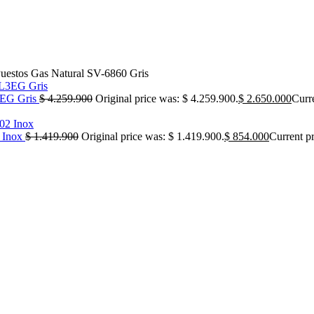
stos Gas Natural SV-6860 Gris
EG Gris
$
4.259.900
Original price was: $ 4.259.900.
$
2.650.000
Curre
 Inox
$
1.419.900
Original price was: $ 1.419.900.
$
854.000
Current pr