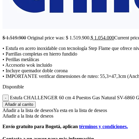
$
1.519.900
Original price was: $ 1.519.900.
$
1.054.000
Current pric
• Estufa en acero inoxidable con tecnología Step Flame que ofrece nive
• Parrillas completas en hierro fundido
• Perillas metálicas
• Accesorio wok incluido
• Incluye quemador doble corona
• IMPORTANTE verificar dimensiones de ruteo: 55,3×47,3cm (Anch
Disponible
Estufa CHALLENGER 60 cm 4 Puestos Gas Natural SV-6860 Gr
Añadir al carrito
Añadir a la lista de deseos
Ya esta en la lista de deseos
Añadir a la lista de deseos
Envío gratuito para Bogotá, aplican
términos y condiciones.
Contacta a un asesor para más información