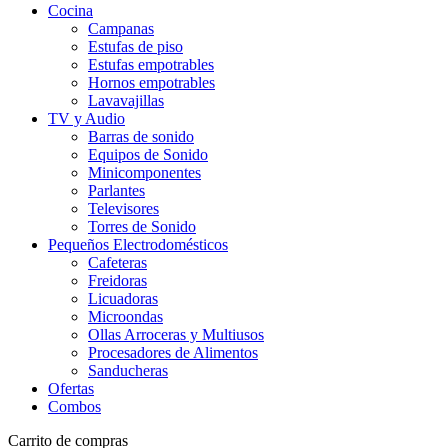
Cocina
Campanas
Estufas de piso
Estufas empotrables
Hornos empotrables
Lavavajillas
TV y Audio
Barras de sonido
Equipos de Sonido
Minicomponentes
Parlantes
Televisores
Torres de Sonido
Pequeños Electrodomésticos
Cafeteras
Freidoras
Licuadoras
Microondas
Ollas Arroceras y Multiusos
Procesadores de Alimentos
Sanducheras
Ofertas
Combos
Carrito de compras