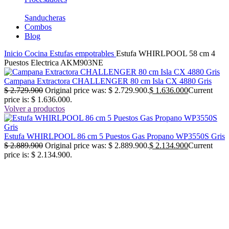
Sanducheras
Combos
Blog
Inicio
Cocina
Estufas empotrables
Estufa WHIRLPOOL 58 cm 4
Puestos Electrica AKM903NE
Campana Extractora CHALLENGER 80 cm Isla CX 4880 Gris
$
2.729.900
Original price was: $ 2.729.900.
$
1.636.000
Current
price is: $ 1.636.000.
Volver a productos
Estufa WHIRLPOOL 86 cm 5 Puestos Gas Propano WP3550S Gris
$
2.889.900
Original price was: $ 2.889.900.
$
2.134.900
Current
price is: $ 2.134.900.
-38%
No disponible