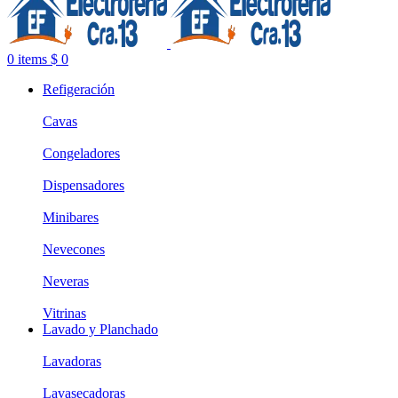
0
items
$
0
Refigeración
Cavas
Congeladores
Dispensadores
Minibares
Nevecones
Neveras
Vitrinas
Lavado y Planchado
Lavadoras
Lavasecadoras