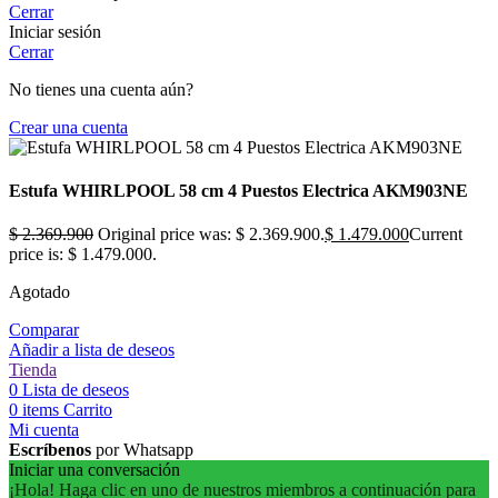
Cerrar
Iniciar sesión
Cerrar
No tienes una cuenta aún?
Crear una cuenta
Estufa WHIRLPOOL 58 cm 4 Puestos Electrica AKM903NE
$
2.369.900
Original price was: $ 2.369.900.
$
1.479.000
Current
price is: $ 1.479.000.
Agotado
Comparar
Añadir a lista de deseos
Tienda
0
Lista de deseos
0
items
Carrito
Mi cuenta
Escríbenos
por Whatsapp
Iniciar una conversación
¡Hola! Haga clic en uno de nuestros miembros a continuación para