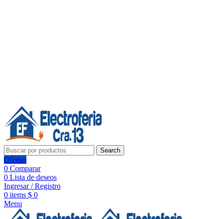
Línea de Whatsapp - Ventas
20 años de confianza, respaldo y tecnología para tu hogar
Síguenos:
20 años de confianza y respaldo
Search
Ofertas
0
Comparar
0
Lista de deseos
Ingresar / Registro
0
items
$
0
Menu