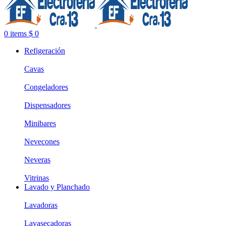
0
items
$
0
Refigeración
Cavas
Congeladores
Dispensadores
Minibares
Nevecones
Neveras
Vitrinas
Lavado y Planchado
Lavadoras
Lavasecadoras