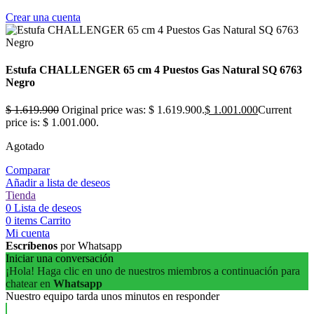
Crear una cuenta
Estufa CHALLENGER 65 cm 4 Puestos Gas Natural SQ 6763
Negro
$
1.619.900
Original price was: $ 1.619.900.
$
1.001.000
Current
price is: $ 1.001.000.
Agotado
Comparar
Añadir a lista de deseos
Tienda
0
Lista de deseos
0
items
Carrito
Mi cuenta
Escríbenos
por Whatsapp
Iniciar una conversación
¡Hola! Haga clic en uno de nuestros miembros a continuación para
chatear en
Whatsapp
Nuestro equipo tarda unos minutos en responder