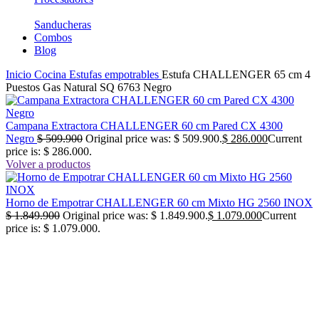
Sanducheras
Combos
Blog
Inicio
Cocina
Estufas empotrables
Estufa CHALLENGER 65 cm 4
Puestos Gas Natural SQ 6763 Negro
Campana Extractora CHALLENGER 60 cm Pared CX 4300
Negro
$
509.900
Original price was: $ 509.900.
$
286.000
Current
price is: $ 286.000.
Volver a productos
Horno de Empotrar CHALLENGER 60 cm Mixto HG 2560 INOX
$
1.849.900
Original price was: $ 1.849.900.
$
1.079.000
Current
price is: $ 1.079.000.
-38%
No disponible