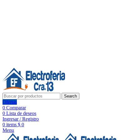
Línea de Whatsapp - Ventas
20 años de confianza, respaldo y tecnología para tu hogar
Síguenos:
20 años de confianza y respaldo
Search
Ofertas
0
Comparar
0
Lista de deseos
Ingresar / Registro
0
items
$
0
Menu