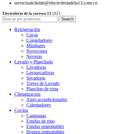
servicioalcliente@electroferiadela13.com.co
Electroferia de la carrera 13
2023
Search
Refrigeración
Cavas
Congeladores
Minibares
Nevecones
Neveras
Lavado y Planchado
Lavadoras
Lavasecadoras
Secadoras
Torres de Lavado
Planchas de ropa
Climatizacion
Aires acondicionados
Calentadores
Cocina
Campanas
Estufas de piso
Estufas empotrables
Hornos empotrables