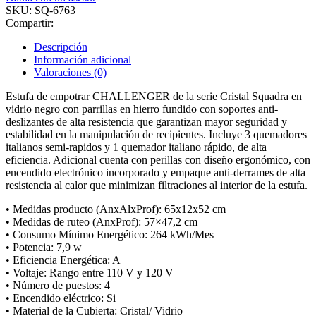
SKU:
SQ-6763
Compartir:
Descripción
Información adicional
Valoraciones (0)
Estufa de empotrar CHALLENGER de la serie Cristal Squadra en
vidrio negro con parrillas en hierro fundido con soportes anti-
deslizantes de alta resistencia que garantizan mayor seguridad y
estabilidad en la manipulación de recipientes. Incluye 3 quemadores
italianos semi-rapidos y 1 quemador italiano rápido, de alta
eficiencia. Adicional cuenta con perillas con diseño ergonómico, con
encendido electrónico incorporado y empaque anti-derrames de alta
resistencia al calor que minimizan filtraciones al interior de la estufa.
• Medidas producto (AnxAlxProf): 65x12x52 cm
• Medidas de ruteo (AnxProf): 57×47,2 cm
• Consumo Mínimo Energético: 264 kWh/Mes
• Potencia: 7,9 w
• Eficiencia Energética: A
• Voltaje: Rango entre 110 V y 120 V
• Número de puestos: 4
• Encendido eléctrico: Si
• Material de la Cubierta: Cristal/ Vidrio