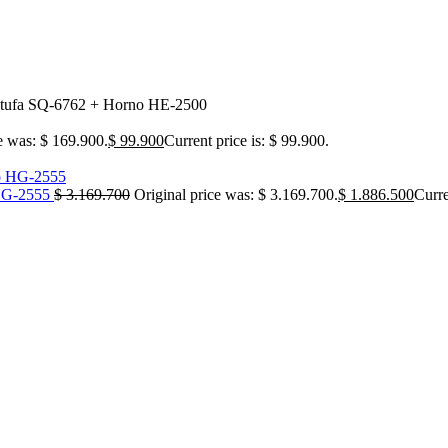
tufa SQ-6762 + Horno HE-2500
e was: $ 169.900.
$
99.900
Current price is: $ 99.900.
 HG-2555
$
3.169.700
Original price was: $ 3.169.700.
$
1.886.500
Curre