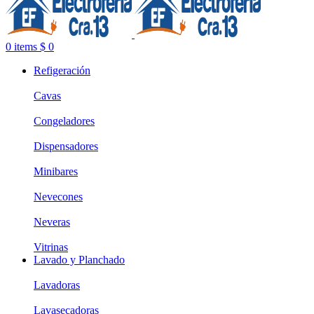
0
items
$
0
Refigeración
Cavas
Congeladores
Dispensadores
Minibares
Nevecones
Neveras
Vitrinas
Lavado y Planchado
Lavadoras
Lavasecadoras