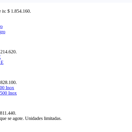
e is: $ 1.854.160.
gro
$ 214.620.
AE
$ 828.100.
500 Inox
 811.440.
que se agote. Unidades limitadas.