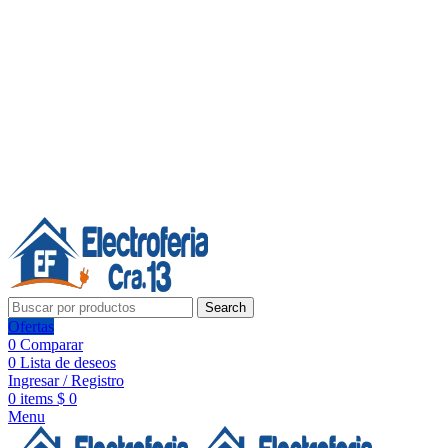
Línea de Whatsapp - Ventas
Síguenos:
Search
Ofertas
0
Comparar
0
Lista de deseos
Ingresar / Registro
0
items
$
0
Menu