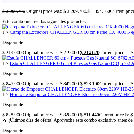
$
3.209.700
Original price was: $ 3.209.700.
$
1.854.160
Current pric
Este combo incluye los siguientes productos
1 ×
Campana Extractora CHALLENGER 60 cm Pared CX 4000 Ne
Disponible
$
219.000
Original price was: $ 219.000.
$
214.620
Current price is: 
1 ×
Estufa CHALLENGER 60 cm 4 Puestos Gas Natural SQ 6762 
Disponible
$
845.000
Original price was: $ 845.000.
$
828.100
Current price is: 
1 ×
Horno de Empotrar CHALLENGER Electrico 60cm 220V HE-2
Disponible
$
828.000
Original price was: $ 828.000.
$
811.440
Current price is: $
🔥 ¡Últimos días de oferta! Aprovecha este combo exclusivo antes de 
Disponible