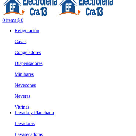
0
items
$
0
Refigeración
Cavas
Congeladores
Dispensadores
Minibares
Nevecones
Neveras
Vitrinas
Lavado y Planchado
Lavadoras
Lavasecadoras