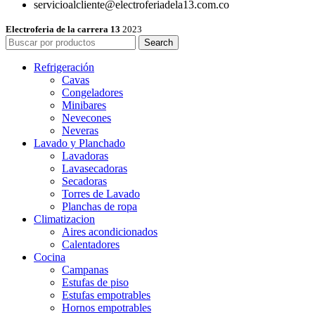
servicioalcliente@electroferiadela13.com.co
Electroferia de la carrera 13
2023
Search
Refrigeración
Cavas
Congeladores
Minibares
Nevecones
Neveras
Lavado y Planchado
Lavadoras
Lavasecadoras
Secadoras
Torres de Lavado
Planchas de ropa
Climatizacion
Aires acondicionados
Calentadores
Cocina
Campanas
Estufas de piso
Estufas empotrables
Hornos empotrables