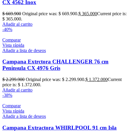
CX 4562 Inox
$
669.900
Original price was: $ 669.900.
$
365.000
Current price is:
$ 365.000.
Añadir al carrito
-40%
Comparar
Vista rápida
Añadir a lista de deseos
Campana Extrctora CHALLENGER 76 cm
Peninsula CX 4976 Gris
$
2.299.900
Original price was: $ 2.299.900.
$
1.372.000
Current
price is: $ 1.372.000.
Añadir al carrito
-38%
Comparar
Vista rápida
Añadir a lista de deseos
Campana Extractora WHIRLPOOL 91 cm Isla