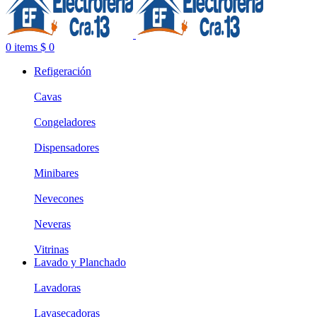
0
items
$
0
Refigeración
Cavas
Congeladores
Dispensadores
Minibares
Nevecones
Neveras
Vitrinas
Lavado y Planchado
Lavadoras
Lavasecadoras