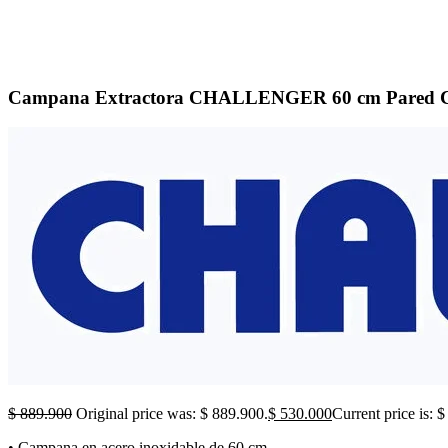
Campana Extractora CHALLENGER 60 cm Pared C
$
889.900
Original price was: $ 889.900.
$
530.000
Current price is: 
• Campana en acero inoxidable de 60 cm