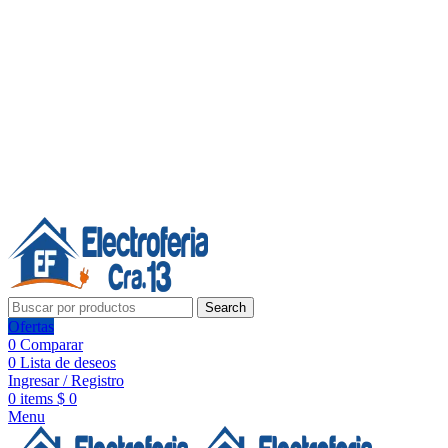
Línea de Whatsapp - Ventas
Síguenos:
Search
Ofertas
0
Comparar
0
Lista de deseos
Ingresar / Registro
0
items
$
0
Menu