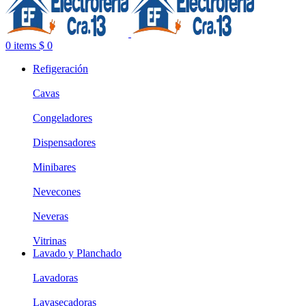
0
items
$
0
Refigeración
Cavas
Congeladores
Dispensadores
Minibares
Nevecones
Neveras
Vitrinas
Lavado y Planchado
Lavadoras
Lavasecadoras