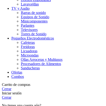
Lavavajillas
TV y Audio
Barras de sonido
Equipos de Sonido
Minicomponentes
Parlantes
Televisores
Torres de Sonido
Pequeños Electrodomésticos
Cafeteras
Freidoras
Licuadoras
Microondas
Ollas Arroceras y Multiusos
Procesadores de Alimentos
Sanducheras
Ofertas
Combos
Carrito de compras
Cerrar
Iniciar sesión
Cerrar
No tienes una cuenta aún?