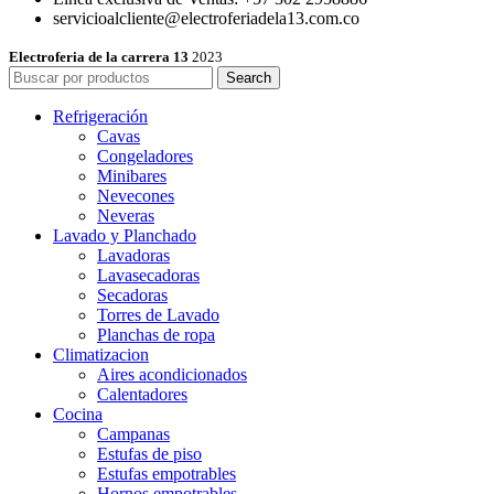
servicioalcliente@electroferiadela13.com.co
Electroferia de la carrera 13
2023
Search
Refrigeración
Cavas
Congeladores
Minibares
Nevecones
Neveras
Lavado y Planchado
Lavadoras
Lavasecadoras
Secadoras
Torres de Lavado
Planchas de ropa
Climatizacion
Aires acondicionados
Calentadores
Cocina
Campanas
Estufas de piso
Estufas empotrables
Hornos empotrables