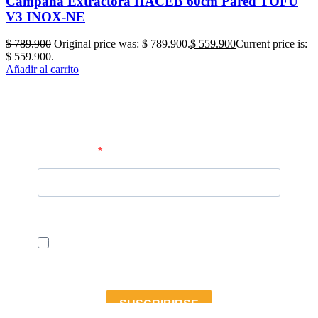
Campana Extractora HACEB 60cm Pared TOFU
V3 INOX-NE
$
789.900
Original price was: $ 789.900.
$
559.900
Current price is:
$ 559.900.
Añadir al carrito