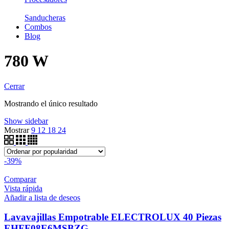
Sanducheras
Combos
Blog
780 W
Cerrar
Mostrando el único resultado
Show sidebar
Mostrar
9
12
18
24
-39%
Comparar
Vista rápida
Añadir a lista de deseos
Lavavajillas Empotrable ELECTROLUX 40 Piezas
EHFF08E6MSBZG