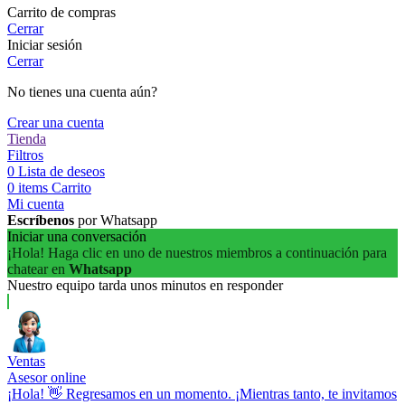
Carrito de compras
Cerrar
Iniciar sesión
Cerrar
No tienes una cuenta aún?
Crear una cuenta
Tienda
Filtros
0
Lista de deseos
0
items
Carrito
Mi cuenta
Escríbenos
por Whatsapp
Iniciar una conversación
¡Hola! Haga clic en uno de nuestros miembros a continuación para
chatear en
Whatsapp
Nuestro equipo tarda unos minutos en responder
Ventas
Asesor online
¡Hola! 👋 Regresamos en un momento. ¡Mientras tanto, te invitamos