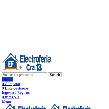
Línea de Whatsapp - Ventas
20 años de confianza, respaldo y tecnología para tu hogar
Síguenos:
20 años de confianza y respaldo
Search
Ofertas
0
Comparar
0
Lista de deseos
Ingresar / Registro
0
items
$
0
Menu