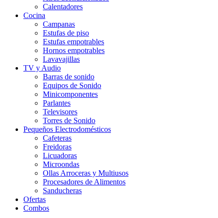
Calentadores
Cocina
Campanas
Estufas de piso
Estufas empotrables
Hornos empotrables
Lavavajillas
TV y Audio
Barras de sonido
Equipos de Sonido
Minicomponentes
Parlantes
Televisores
Torres de Sonido
Pequeños Electrodomésticos
Cafeteras
Freidoras
Licuadoras
Microondas
Ollas Arroceras y Multiusos
Procesadores de Alimentos
Sanducheras
Ofertas
Combos