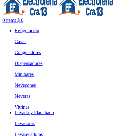
0
items
$
0
Refigeración
Cavas
Congeladores
Dispensadores
Minibares
Nevecones
Neveras
Vitrinas
Lavado y Planchado
Lavadoras
Lavasecadoras