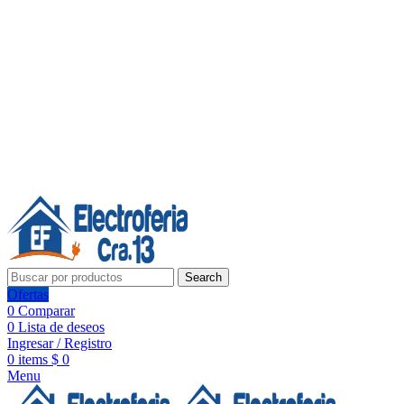
Línea de Whatsapp - Ventas
20 años de confianza, respaldo y tecnología para tu hogar
Síguenos:
20 años de confianza y respaldo
Search
Ofertas
0
Comparar
0
Lista de deseos
Ingresar / Registro
0
items
$
0
Menu