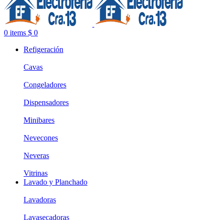
0
items
$
0
Refigeración
Cavas
Congeladores
Dispensadores
Minibares
Nevecones
Neveras
Vitrinas
Lavado y Planchado
Lavadoras
Lavasecadoras