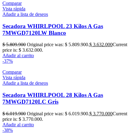
Comparar
Vista rápida
Añadir a lista de deseos
Secadora WHIRLPOOL 23 Kilos A Gas
7MWGD7120LW Blanco
$
5.809.900
Original price was: $ 5.809.900.
$
3.632.000
Current
price is: $ 3.632.000.
Añadir al carrito
-37%
Comparar
Vista rápida
Añadir a lista de deseos
Secadora WHIRLPOOL 28 Kilos A Gas
7MWGD7120LC Gris
$
6.019.900
Original price was: $ 6.019.900.
$
3.770.000
Current
price is: $ 3.770.000.
Añadir al carrito
-38%