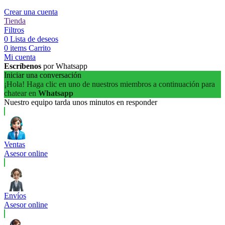
Crear una cuenta
Tienda
Filtros
0
Lista de deseos
0
items
Carrito
Mi cuenta
Escríbenos
por Whatsapp
Iniciar una conversación
¡Hola! Haga clic en uno de nuestros miembros a continuación para
chatear en
Whatsapp
Nuestro equipo tarda unos minutos en responder
Ventas
Asesor online
Envíos
Asesor online