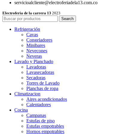
servicioalcliente@electroferiadela13.com.co
Electroferia de la carrera 13
2023
Search
Refrigeración
Cavas
Congeladores
Minibares
Nevecones
Neveras
Lavado y Planchado
Lavadoras
Lavasecadoras
Secadoras
Torres de Lavado
Planchas de ropa
Climatizacion
Aires acondicionados
Calentadores
Cocina
Campanas
Estufas de piso
Estufas empotrables
Hornos empotrables