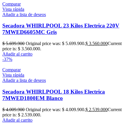
Comparar
Vista rápida
Añadir a lista de deseos
Secadora WHIRLPOOL 23 Kilos Electrica 220V
7MWED6605MC Gris
$
5.699.900
Original price was: $ 5.699.900.
$
3.560.000
Current
price is: $ 3.560.000.
Añadir al carrito
-37%
Comparar
Vista rápida
Añadir a lista de deseos
Secadora WHIRLPOOL 18 Kilos Electrica
7MWED1800EM Blanco
$
4.009.900
Original price was: $ 4.009.900.
$
2.539.000
Current
price is: $ 2.539.000.
Añadir al carrito