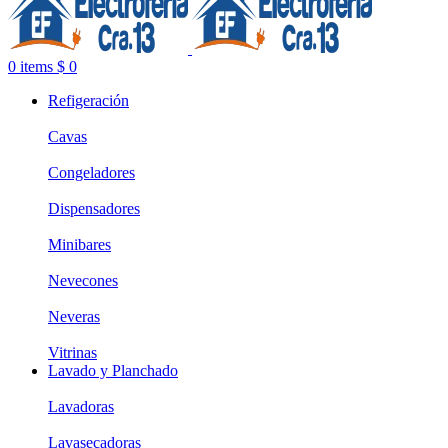
0
items
$
0
Refigeración
Cavas
Congeladores
Dispensadores
Minibares
Nevecones
Neveras
Vitrinas
Lavado y Planchado
Lavadoras
Lavasecadoras