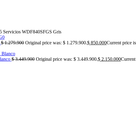
5 Servicios WDF840SFGS Gris
0
$
1.279.900
Original price was: $ 1.279.900.
$
850.000
Current price i
lanco
$
3.449.900
Original price was: $ 3.449.900.
$
2.150.000
Current 