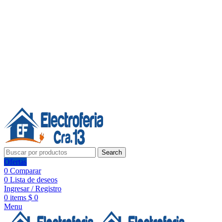
Línea de Whatsapp - Ventas
Síguenos:
Search
Ofertas
0
Comparar
0
Lista de deseos
Ingresar / Registro
0
items
$
0
Menu