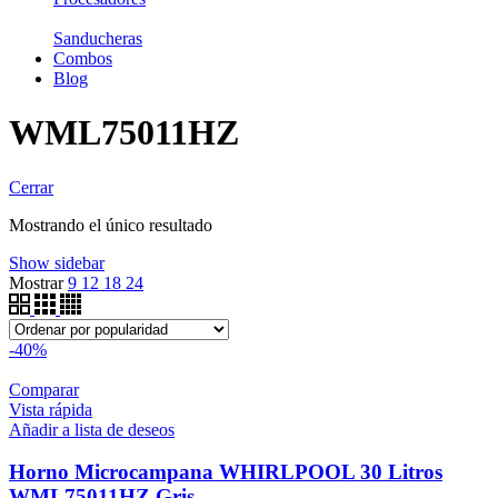
Sanducheras
Combos
Blog
WML75011HZ
Cerrar
Mostrando el único resultado
Show sidebar
Mostrar
9
12
18
24
-40%
Comparar
Vista rápida
Añadir a lista de deseos
Horno Microcampana WHIRLPOOL 30 Litros
WML75011HZ Gris