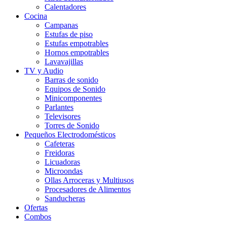
Calentadores
Cocina
Campanas
Estufas de piso
Estufas empotrables
Hornos empotrables
Lavavajillas
TV y Audio
Barras de sonido
Equipos de Sonido
Minicomponentes
Parlantes
Televisores
Torres de Sonido
Pequeños Electrodomésticos
Cafeteras
Freidoras
Licuadoras
Microondas
Ollas Arroceras y Multiusos
Procesadores de Alimentos
Sanducheras
Ofertas
Combos