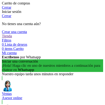
Carrito de compras
Cerrar
Iniciar sesión
Cerrar
No tienes una cuenta aún?
Crear una cuenta
Tienda
Filtros
0
Lista de deseos
0
items
Carrito
Mi cuenta
Escríbenos
por Whatsapp
Iniciar una conversación
¡Hola! Haga clic en uno de nuestros miembros a continuación para
chatear en
Whatsapp
Nuestro equipo tarda unos minutos en responder
Ventas
Asesor online