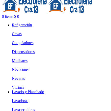
0
items
$
0
Refigeración
Cavas
Congeladores
Dispensadores
Minibares
Nevecones
Neveras
Vitrinas
Lavado y Planchado
Lavadoras
Lavasecadoras