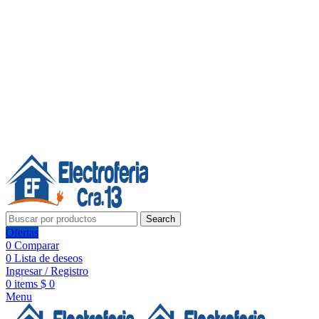
Línea de Whatsapp - Ventas
20 años de confianza, respaldo y tecnología para tu hogar
Síguenos:
20 años de confianza y respaldo
Search
Ofertas
0
Comparar
0
Lista de deseos
Ingresar / Registro
0
items
$
0
Menu