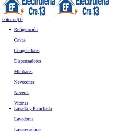
0
items
$
0
Refigeración
Cavas
Congeladores
Dispensadores
Minibares
Nevecones
Neveras
Vitrinas
Lavado y Planchado
Lavadoras
Lavasecadoras