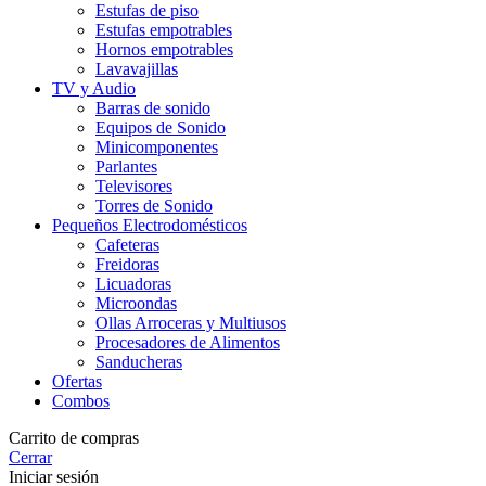
Estufas de piso
Estufas empotrables
Hornos empotrables
Lavavajillas
TV y Audio
Barras de sonido
Equipos de Sonido
Minicomponentes
Parlantes
Televisores
Torres de Sonido
Pequeños Electrodomésticos
Cafeteras
Freidoras
Licuadoras
Microondas
Ollas Arroceras y Multiusos
Procesadores de Alimentos
Sanducheras
Ofertas
Combos
Carrito de compras
Cerrar
Iniciar sesión