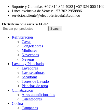
Soporte y Garantías: +57 314 345 4082 | +57 324 666 1169
Línea exclusiva de Ventas: +57 302 2958886
servicioalcliente@electroferiadela13.com.co
Electroferia de la carrera 13
2023
Search
Refrigeración
Cavas
Congeladores
Minibares
Nevecones
Neveras
Lavado y Planchado
Lavadoras
Lavasecadoras
Secadoras
Torres de Lavado
Planchas de ropa
Climatizacion
Aires acondicionados
Calentadores
Cocina
Campanas