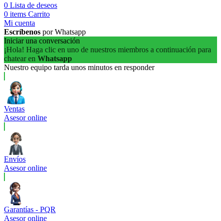
0
Lista de deseos
0
items
Carrito
Mi cuenta
Escríbenos
por Whatsapp
Iniciar una conversación
¡Hola! Haga clic en uno de nuestros miembros a continuación para
chatear en
Whatsapp
Nuestro equipo tarda unos minutos en responder
Ventas
Asesor online
Envíos
Asesor online
Garantías - PQR
Asesor online