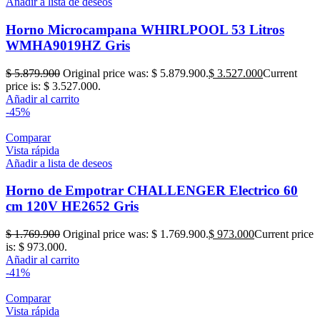
Añadir a lista de deseos
Horno Microcampana WHIRLPOOL 53 Litros
WMHA9019HZ Gris
$
5.879.900
Original price was: $ 5.879.900.
$
3.527.000
Current
price is: $ 3.527.000.
Añadir al carrito
-45%
Comparar
Vista rápida
Añadir a lista de deseos
Horno de Empotrar CHALLENGER Electrico 60
cm 120V HE2652 Gris
$
1.769.900
Original price was: $ 1.769.900.
$
973.000
Current price
is: $ 973.000.
Añadir al carrito
-41%
Comparar
Vista rápida