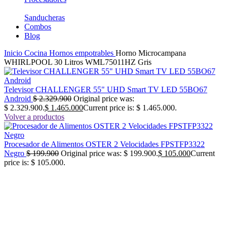
Sanducheras
Combos
Blog
Inicio
Cocina
Hornos empotrables
Horno Microcampana
WHIRLPOOL 30 Litros WML75011HZ Gris
Televisor CHALLENGER 55" UHD Smart TV LED 55BO67
Android
$
2.329.900
Original price was:
$ 2.329.900.
$
1.465.000
Current price is: $ 1.465.000.
Volver a productos
Procesador de Alimentos OSTER 2 Velocidades FPSTFP3322
Negro
$
199.900
Original price was: $ 199.900.
$
105.000
Current
price is: $ 105.000.
-40%