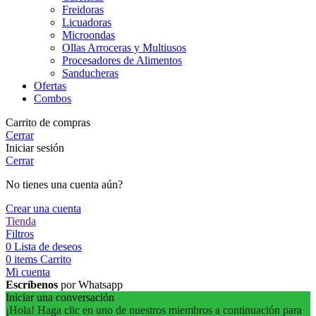
Freidoras
Licuadoras
Microondas
Ollas Arroceras y Multiusos
Procesadores de Alimentos
Sanducheras
Ofertas
Combos
Carrito de compras
Cerrar
Iniciar sesión
Cerrar
No tienes una cuenta aún?
Crear una cuenta
Tienda
Filtros
0
Lista de deseos
0
items
Carrito
Mi cuenta
Escríbenos
por Whatsapp
Iniciar una conversación
¡Hola! Haga clic en uno de nuestros miembros a continuación para