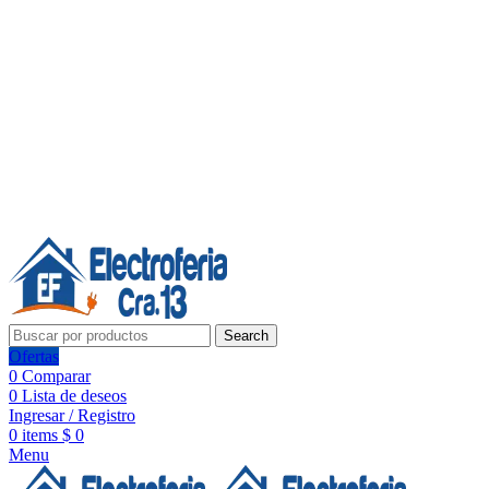
Línea de Whatsapp - Ventas
20 años de confianza, respaldo y tecnología para tu hogar
Síguenos:
20 años de confianza y respaldo
Search
Ofertas
0
Comparar
0
Lista de deseos
Ingresar / Registro
0
items
$
0
Menu