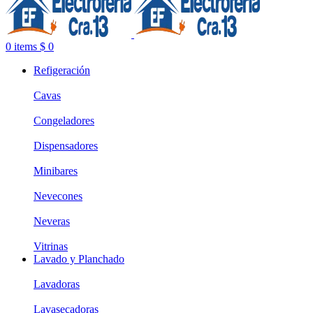
0
items
$
0
Refigeración
Cavas
Congeladores
Dispensadores
Minibares
Nevecones
Neveras
Vitrinas
Lavado y Planchado
Lavadoras
Lavasecadoras