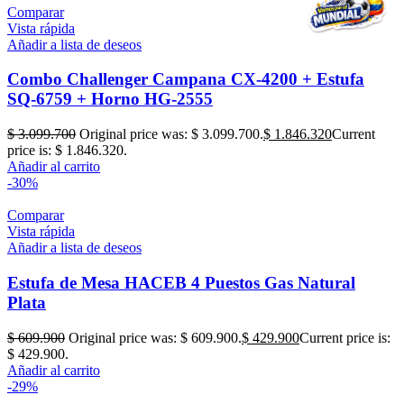
Comparar
Vista rápida
Añadir a lista de deseos
Combo Challenger Campana CX-4200 + Estufa
SQ-6759 + Horno HG-2555
$
3.099.700
Original price was: $ 3.099.700.
$
1.846.320
Current
price is: $ 1.846.320.
Añadir al carrito
-30%
Comparar
Vista rápida
Añadir a lista de deseos
Estufa de Mesa HACEB 4 Puestos Gas Natural
Plata
$
609.900
Original price was: $ 609.900.
$
429.900
Current price is:
$ 429.900.
Añadir al carrito
-29%