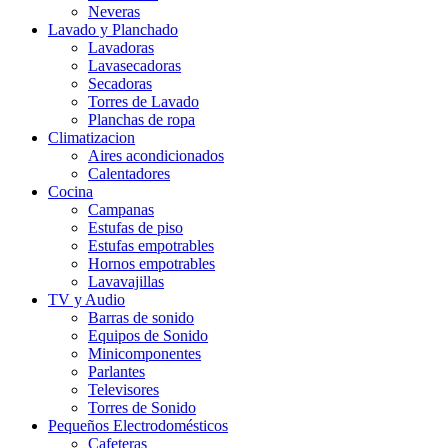
Neveras
Lavado y Planchado
Lavadoras
Lavasecadoras
Secadoras
Torres de Lavado
Planchas de ropa
Climatizacion
Aires acondicionados
Calentadores
Cocina
Campanas
Estufas de piso
Estufas empotrables
Hornos empotrables
Lavavajillas
TV y Audio
Barras de sonido
Equipos de Sonido
Minicomponentes
Parlantes
Televisores
Torres de Sonido
Pequeños Electrodomésticos
Cafeteras