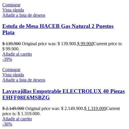
Comparar
Vista rápida
Añadir a lista de deseos
Estufa de Mesa HACEB Gas Natural 2 Puestos
Plata
$
139.900
Original price was: $ 139.900.
$
99.900
Current price is:
$ 99.900.
Añadir al carrito
-39%
Comparar
Vista rápida
Añadir a lista de deseos
Lavavajillas Empotrable ELECTROLUX 40 Piezas
EHFF08E6MSBZG
$
2.149.900
Original price was: $ 2.149.900.
$
1.319.000
Current
price is: $ 1.319.000.
Añadir al carrito
-36%