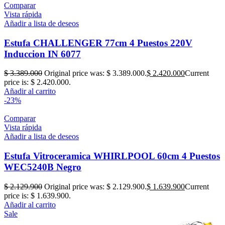
Comparar
Vista rápida
Añadir a lista de deseos
Estufa CHALLENGER 77cm 4 Puestos 220V
Induccion IN 6077
$
3.389.000
Original price was: $ 3.389.000.
$
2.420.000
Current
price is: $ 2.420.000.
Añadir al carrito
-23%
Comparar
Vista rápida
Añadir a lista de deseos
Estufa Vitroceramica WHIRLPOOL 60cm 4 Puestos
WEC5240B Negro
$
2.129.900
Original price was: $ 2.129.900.
$
1.639.900
Current
price is: $ 1.639.900.
Añadir al carrito
Sale