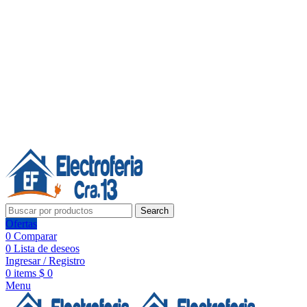
Línea de Whatsapp - Ventas
Síguenos:
Search
Ofertas
0
Comparar
0
Lista de deseos
Ingresar / Registro
0
items
$
0
Menu