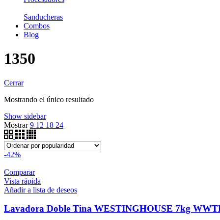
Sanducheras
Combos
Blog
1350
Cerrar
Mostrando el único resultado
Show sidebar
Mostrar
9
12
18
24
-42%
Comparar
Vista rápida
Añadir a lista de deseos
Lavadora Doble Tina WESTINGHOUSE 7kg WW