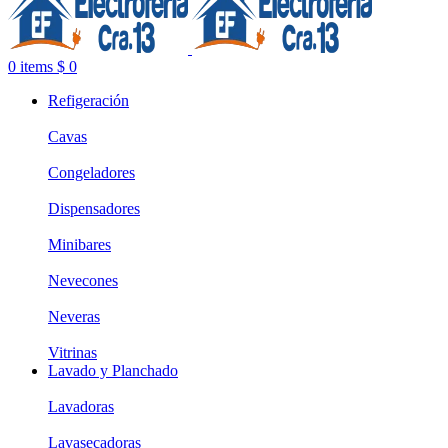
0
items
$
0
Refigeración
Cavas
Congeladores
Dispensadores
Minibares
Nevecones
Neveras
Vitrinas
Lavado y Planchado
Lavadoras
Lavasecadoras