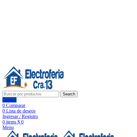
Línea de Whatsapp - Ventas
20 años de confianza, respaldo y tecnología para tu hogar
Síguenos:
20 años de confianza y respaldo
Search
Ofertas
0
Comparar
0
Lista de deseos
Ingresar / Registro
0
items
$
0
Menu