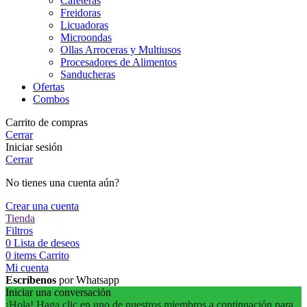
Cafeteras
Freidoras
Licuadoras
Microondas
Ollas Arroceras y Multiusos
Procesadores de Alimentos
Sanducheras
Ofertas
Combos
Carrito de compras
Cerrar
Iniciar sesión
Cerrar
No tienes una cuenta aún?
Crear una cuenta
Tienda
Filtros
0
Lista de deseos
0
items
Carrito
Mi cuenta
Escríbenos
por Whatsapp
Iniciar una conversación
¡Hola! Haga clic en uno de nuestros miembros a continuación para