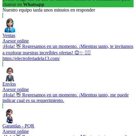
chatear en
Whatsapp
Nuestro equipo tarda unos minutos en responder
Ventas
Asesor online
¡Hola! 👋 Regresamos en un momento. ¡Mientras tanto, te invitamos
a explorar nuestras increíbles ofertas! 😊✨ 👉🏼
https://electroferiadela13.com/
Envíos
Asesor online
¡Hola! 👋 Regresamos en un momento. ¡Mientras tanto, me puede
indicar cual es su requerimiento.
Garantías - PQR
Asesor online