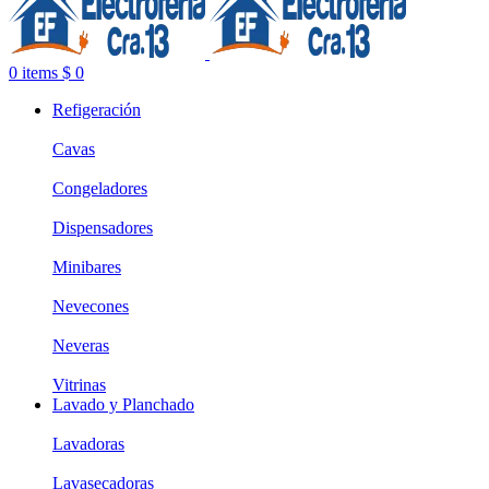
0
items
$
0
Refigeración
Cavas
Congeladores
Dispensadores
Minibares
Nevecones
Neveras
Vitrinas
Lavado y Planchado
Lavadoras
Lavasecadoras