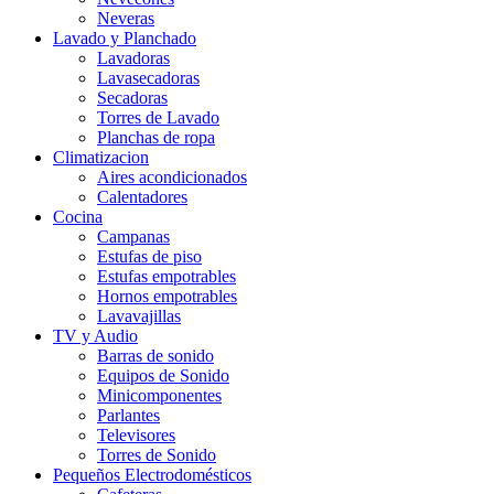
Neveras
Lavado y Planchado
Lavadoras
Lavasecadoras
Secadoras
Torres de Lavado
Planchas de ropa
Climatizacion
Aires acondicionados
Calentadores
Cocina
Campanas
Estufas de piso
Estufas empotrables
Hornos empotrables
Lavavajillas
TV y Audio
Barras de sonido
Equipos de Sonido
Minicomponentes
Parlantes
Televisores
Torres de Sonido
Pequeños Electrodomésticos