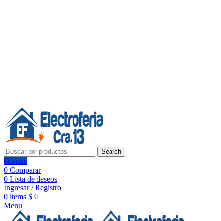
Línea de Whatsapp - Ventas
20 años de confianza, respaldo y tecnología para tu hogar
Síguenos:
20 años de confianza y respaldo
Search
Ofertas
0
Comparar
0
Lista de deseos
Ingresar / Registro
0
items
$
0
Menu