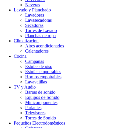
Neveras
Lavado y Planchado
Lavadoras
Lavasecadoras
Secadoras
Torres de Lavado
Planchas de ropa
Climatizacion
Aires acondicionados
Calentadores
Cocina
Campanas
Estufas de piso
Estufas empotrables
Hornos empotrables
Lavavajillas
TV y Audio
Barras de sonido
Equipos de Sonido
Minicomponentes
Parlantes
Televisores
Torres de Sonido
Pequeños Electrodomésticos