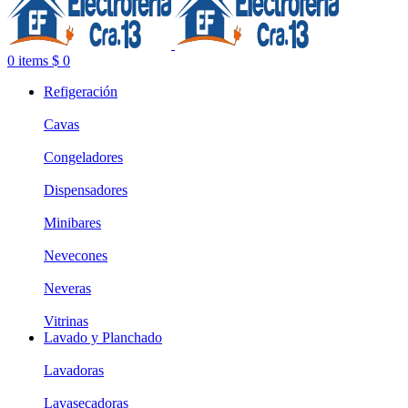
0
items
$
0
Refigeración
Cavas
Congeladores
Dispensadores
Minibares
Nevecones
Neveras
Vitrinas
Lavado y Planchado
Lavadoras
Lavasecadoras