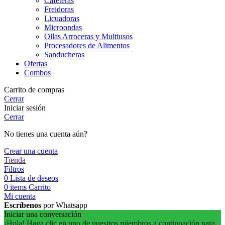
Cafeteras
Freidoras
Licuadoras
Microondas
Ollas Arroceras y Multiusos
Procesadores de Alimentos
Sanducheras
Ofertas
Combos
Carrito de compras
Cerrar
Iniciar sesión
Cerrar
No tienes una cuenta aún?
Crear una cuenta
Tienda
Filtros
0
Lista de deseos
0
items
Carrito
Mi cuenta
Escríbenos
por Whatsapp
Iniciar una conversación
¡Hola! Haga clic en uno de nuestros miembros a continuación para