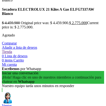
Secadora ELECTROLUX 21 Kilos A Gas ELFG7337AW
Blanco
$
4.459.900
Original price was: $ 4.459.900.
$
2.775.000
Current
price is: $ 2.775.000.
Agotado
Comparar
Añadir a lista de deseos
Tienda
0
Lista de deseos
0
items
Carrito
Mi cuenta
Escríbenos
por Whatsapp
Iniciar una conversación
¡Hola! Haga clic en uno de nuestros miembros a continuación para
chatear en
Whatsapp
Nuestro equipo tarda unos minutos en responder
Ventas