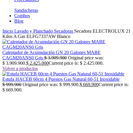
Sanducheras
Combos
Blog
Inicio
Lavado y Planchado
Secadoras
Secadora ELECTROLUX 21
Kilos A Gas ELFG7337AW Blanco
Calentador de Acumulación GN 20 Galones MABE
CAGM20ANS0 Gris
$
3.909.900
Original price was:
$ 3.909.900.
$
2.425.000
Current price is: $ 2.425.000.
Volver a productos
Estufa HACEB 60cm 4 Puestos Gas Natural 60-51 Inoxidable
$
999.900
Original price was: $ 999.900.
$
669.900
Current price is:
$ 669.900.
-38%
No disponible