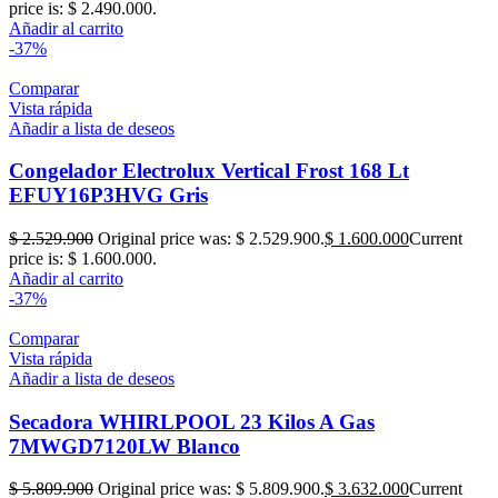
price is: $ 2.490.000.
Añadir al carrito
-37%
Comparar
Vista rápida
Añadir a lista de deseos
Congelador Electrolux Vertical Frost 168 Lt
EFUY16P3HVG Gris
$
2.529.900
Original price was: $ 2.529.900.
$
1.600.000
Current
price is: $ 1.600.000.
Añadir al carrito
-37%
Comparar
Vista rápida
Añadir a lista de deseos
Secadora WHIRLPOOL 23 Kilos A Gas
7MWGD7120LW Blanco
$
5.809.900
Original price was: $ 5.809.900.
$
3.632.000
Current