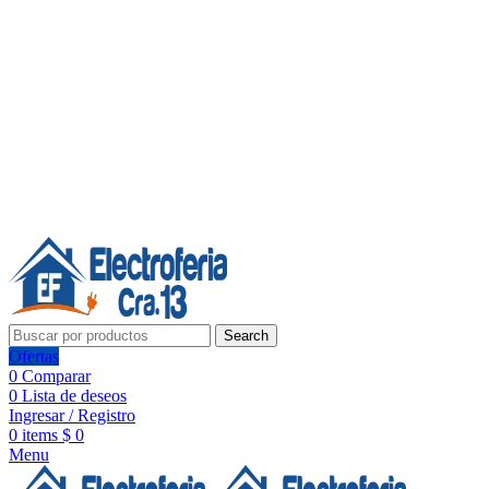
Línea de Whatsapp - Ventas
20 años de confianza, respaldo y tecnología para tu hogar
Síguenos:
20 años de confianza y respaldo
Search
Ofertas
0
Comparar
0
Lista de deseos
Ingresar / Registro
0
items
$
0
Menu