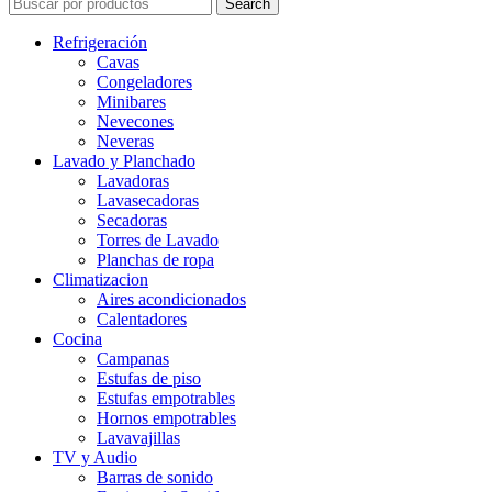
Search
Refrigeración
Cavas
Congeladores
Minibares
Nevecones
Neveras
Lavado y Planchado
Lavadoras
Lavasecadoras
Secadoras
Torres de Lavado
Planchas de ropa
Climatizacion
Aires acondicionados
Calentadores
Cocina
Campanas
Estufas de piso
Estufas empotrables
Hornos empotrables
Lavavajillas
TV y Audio
Barras de sonido