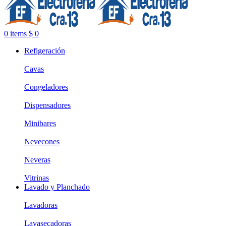
0
items
$
0
Refigeración
Cavas
Congeladores
Dispensadores
Minibares
Nevecones
Neveras
Vitrinas
Lavado y Planchado
Lavadoras
Lavasecadoras