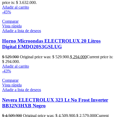
price is: $ 3.632.000.
Añadir al carrito
-45%
Comparar
Vista rápida
Añadir a lista de deseos
Horno Microondas ELECTROLUX 20 Litros
Digital EMDO20S3GSLUG
$
529.900
Original price was: $ 529.900.
$
294.000
Current price is:
$ 294.000.
Añadir al carrito
-43%
Comparar
Vista rápida
Añadir a lista de deseos
Nevera ELECTROLUX 323 Lt No Frost Inverter
BB32N3HXB Negro
$
4.509.900
Original price was: $ 4.509.900.
$
2.579.000
Current