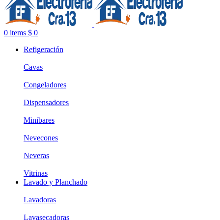
0
items
$
0
Refigeración
Cavas
Congeladores
Dispensadores
Minibares
Nevecones
Neveras
Vitrinas
Lavado y Planchado
Lavadoras
Lavasecadoras