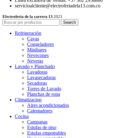
Línea exclusiva de Ventas: +57 302 2958886
servicioalcliente@electroferiadela13.com.co
Electroferia de la carrera 13
2023
Search
Refrigeración
Cavas
Congeladores
Minibares
Nevecones
Neveras
Lavado y Planchado
Lavadoras
Lavasecadoras
Secadoras
Torres de Lavado
Planchas de ropa
Climatizacion
Aires acondicionados
Calentadores
Cocina
Campanas
Estufas de piso
Estufas empotrables