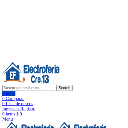
Línea de Whatsapp - Ventas
20 años de confianza, respaldo y tecnología para tu hogar
Síguenos:
20 años de confianza y respaldo
Search
Ofertas
0
Comparar
0
Lista de deseos
Ingresar / Registro
0
items
$
0
Menu