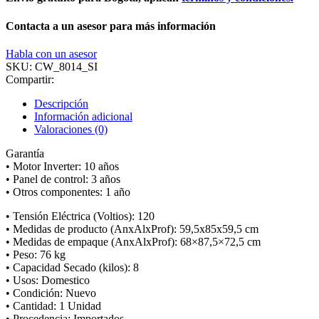
Contacta a un asesor para más información
Habla con un asesor
SKU:
CW_8014_SI
Compartir:
Descripción
Información adicional
Valoraciones (0)
Garantía
• Motor Inverter: 10 años
• Panel de control: 3 años
• Otros componentes: 1 año
• Tensión Eléctrica (Voltios): 120
• Medidas de producto (AnxAlxProf): 59,5x85x59,5 cm
• Medidas de empaque (AnxAlxProf): 68×87,5×72,5 cm
• Peso: 76 kg
• Capacidad Secado (kilos): 8
• Usos: Domestico
• Condición: Nuevo
• Cantidad: 1 Unidad
• Procedencia: Importados