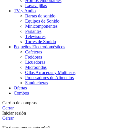
Hornos empotrables
Lavavajillas
TV y Audio
Barras de sonido
Equipos de Sonido
Minicomponentes
Parlantes
Televisores
Torres de Sonido
Pequeños Electrodomésticos
Cafeteras
Freidoras
Licuadoras
Microondas
Ollas Arroceras y Multiusos
Procesadores de Alimentos
Sanducheras
Ofertas
Combos
Carrito de compras
Cerrar
Iniciar sesión
Cerrar
No tienes una cuenta aún?