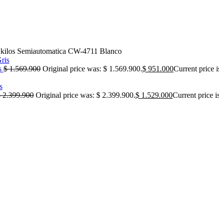
los Semiautomatica CW-4711 Blanco
s
$
1.569.900
Original price was: $ 1.569.900.
$
951.000
Current price i
$
2.399.900
Original price was: $ 2.399.900.
$
1.529.000
Current price i