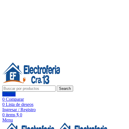
Línea de Whatsapp - Ventas
Síguenos:
Search
Ofertas
0
Comparar
0
Lista de deseos
Ingresar / Registro
0
items
$
0
Menu