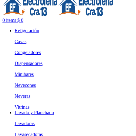
0
items
$
0
Refigeración
Cavas
Congeladores
Dispensadores
Minibares
Nevecones
Neveras
Vitrinas
Lavado y Planchado
Lavadoras
Lavasecadoras