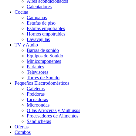
Aires acondicionados
Calentadores
Cocina
Campanas
Estufas de piso
Estufas empotrables
Hornos empotrables
Lavavajillas
TV y Audio
Barras de sonido
Equipos de Sonido
Minicomponentes
Parlantes
Televisores
Torres de Sonido
Pequeños Electrodomésticos
Cafeteras
Freidoras
Licuadoras
Microondas
Ollas Arroceras y Multiusos
Procesadores de Alimentos
Sanducheras
Ofertas
Combos