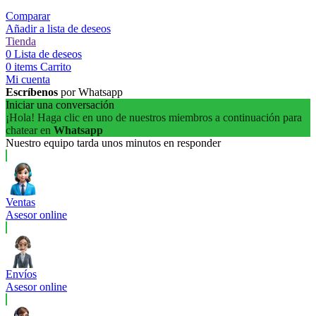
Comparar
Añadir a lista de deseos
Tienda
0
Lista de deseos
0
items
Carrito
Mi cuenta
Escríbenos
por Whatsapp
Iniciar una conversación
¡Hola! Haga clic en uno de nuestros miembros a continuación para
chatear en
Whatsapp
Nuestro equipo tarda unos minutos en responder
Ventas
Asesor online
Envíos
Asesor online