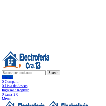
Línea de Whatsapp - Ventas
20 años de confianza, respaldo y tecnología para tu hogar
Síguenos:
20 años de confianza y respaldo
Search
Ofertas
0
Comparar
0
Lista de deseos
Ingresar / Registro
0
items
$
0
Menu