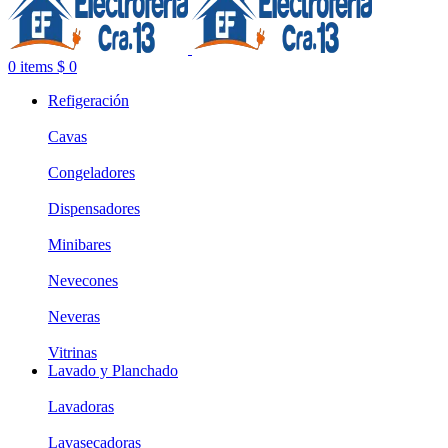
0
items
$
0
Refigeración
Cavas
Congeladores
Dispensadores
Minibares
Nevecones
Neveras
Vitrinas
Lavado y Planchado
Lavadoras
Lavasecadoras