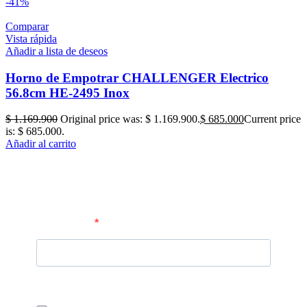
-41%
Comparar
Vista rápida
Añadir a lista de deseos
Horno de Empotrar CHALLENGER Electrico
56.8cm HE-2495 Inox
$
1.169.900
Original price was: $ 1.169.900.
$
685.000
Current price
is: $ 685.000.
Añadir al carrito