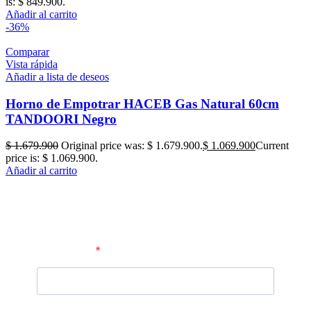
is: $ 849.900.
Añadir al carrito
-36%
Comparar
Vista rápida
Añadir a lista de deseos
Horno de Empotrar HACEB Gas Natural 60cm
TANDOORI Negro
$
1.679.900
Original price was: $ 1.679.900.
$
1.069.900
Current
price is: $ 1.069.900.
Añadir al carrito