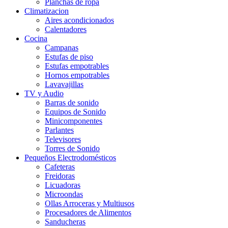
Planchas de ropa
Climatizacion
Aires acondicionados
Calentadores
Cocina
Campanas
Estufas de piso
Estufas empotrables
Hornos empotrables
Lavavajillas
TV y Audio
Barras de sonido
Equipos de Sonido
Minicomponentes
Parlantes
Televisores
Torres de Sonido
Pequeños Electrodomésticos
Cafeteras
Freidoras
Licuadoras
Microondas
Ollas Arroceras y Multiusos
Procesadores de Alimentos
Sanducheras