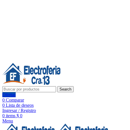
Línea de Whatsapp - Ventas
20 años de confianza, respaldo y tecnología para tu hogar
Síguenos:
20 años de confianza y respaldo
Search
Ofertas
0
Comparar
0
Lista de deseos
Ingresar / Registro
0
items
$
0
Menu