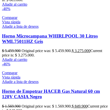
Añadir al carrito
-40%
Comparar
Vista rápida
Añadir a lista de deseos
Horno Microcampana WHIRLPOOL 30 Litros
WML75011HZ Gris
$
5.459.900
Original price was: $ 5.459.900.
$
3.275.000
Current
price is: $ 3.275.000.
Añadir al carrito
-46%
Comparar
Vista rápida
Añadir a lista de deseos
Horno de Empotrar HACEB Gas Natural 60 cm
120V CASIA Negro
$
1.569.900
Original price was: $ 1.569.900.
$
849.900
Current price