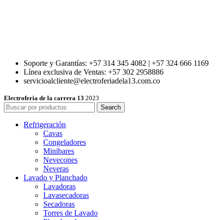
Soporte y Garantías: +57 314 345 4082 | +57 324 666 1169
Línea exclusiva de Ventas: +57 302 2958886
servicioalcliente@electroferiadela13.com.co
Electroferia de la carrera 13
2023
Search
Refrigeración
Cavas
Congeladores
Minibares
Nevecones
Neveras
Lavado y Planchado
Lavadoras
Lavasecadoras
Secadoras
Torres de Lavado