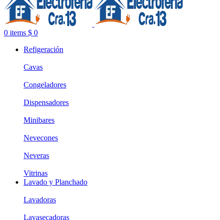
0
items
$
0
Refigeración
Cavas
Congeladores
Dispensadores
Minibares
Nevecones
Neveras
Vitrinas
Lavado y Planchado
Lavadoras
Lavasecadoras