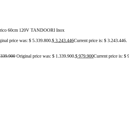
trico 60cm 120V TANDOORI Inox
ginal price was: $ 5.339.800.
$
3.243.446
Current price is: $ 3.243.446.
.339.900
Original price was: $ 1.339.900.
$
979.900
Current price is: $