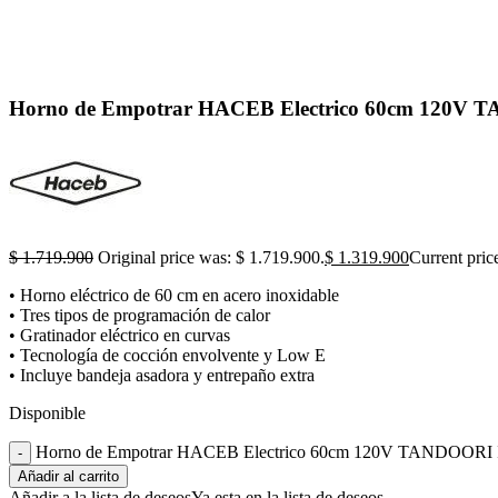
Horno de Empotrar HACEB Electrico 60cm 120V 
$
1.719.900
Original price was: $ 1.719.900.
$
1.319.900
Current pric
• Horno eléctrico de 60 cm en acero inoxidable
• Tres tipos de programación de calor
• Gratinador eléctrico en curvas
• Tecnología de cocción envolvente y Low E
• Incluye bandeja asadora y entrepaño extra
Disponible
Horno de Empotrar HACEB Electrico 60cm 120V TANDOORI I
Añadir al carrito
Añadir a la lista de deseos
Ya esta en la lista de deseos