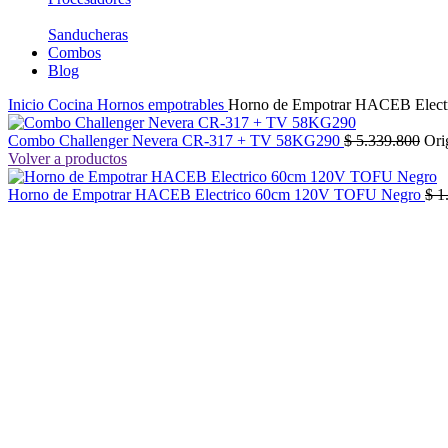
Sanducheras
Combos
Blog
Inicio
Cocina
Hornos empotrables
Horno de Empotrar HACEB Elec
Combo Challenger Nevera CR-317 + TV 58KG290
$
5.339.800
Ori
Volver a productos
Horno de Empotrar HACEB Electrico 60cm 120V TOFU Negro
$
1
-23%
Click to enlarge