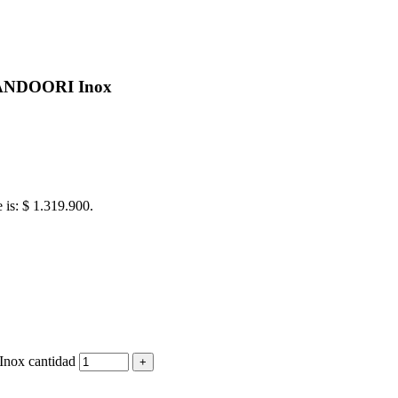
TANDOORI Inox
e is: $ 1.319.900.
nox cantidad