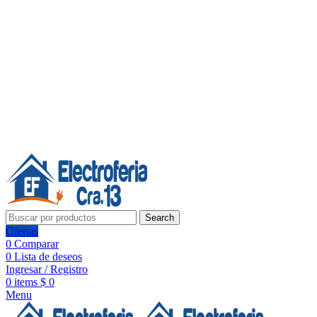
Línea de Whatsapp - Ventas
Síguenos:
Search
Ofertas
0
Comparar
0
Lista de deseos
Ingresar / Registro
0
items
$
0
Menu