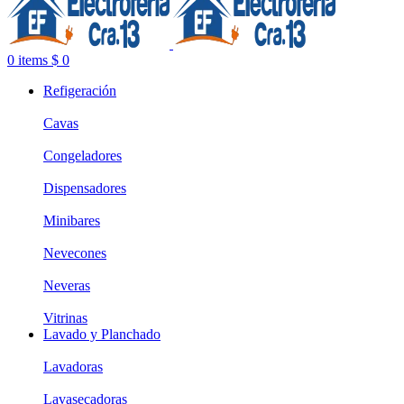
0
items
$
0
Refigeración
Cavas
Congeladores
Dispensadores
Minibares
Nevecones
Neveras
Vitrinas
Lavado y Planchado
Lavadoras
Lavasecadoras