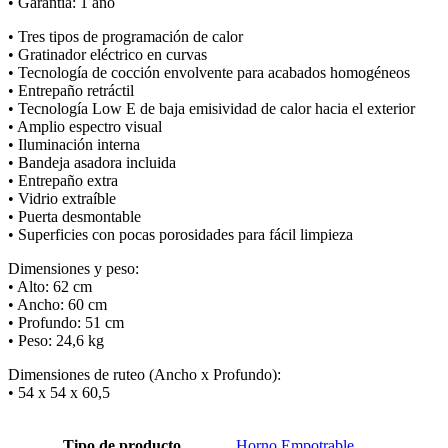
• Garantía: 1 año
• Tres tipos de programación de calor
• Gratinador eléctrico en curvas
• Tecnología de cocción envolvente para acabados homogéneos
• Entrepaño retráctil
• Tecnología Low E de baja emisividad de calor hacia el exterior
• Amplio espectro visual
• Iluminación interna
• Bandeja asadora incluida
• Entrepaño extra
• Vidrio extraíble
• Puerta desmontable
• Superficies con pocas porosidades para fácil limpieza
Dimensiones y peso:
• Alto: 62 cm
• Ancho: 60 cm
• Profundo: 51 cm
• Peso: 24,6 kg
Dimensiones de ruteo (Ancho x Profundo):
• 54 x 54 x 60,5
Tipo de producto
Horno Empotrable