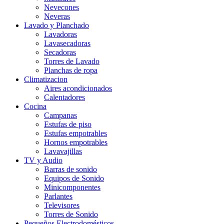
Nevecones
Neveras
Lavado y Planchado
Lavadoras
Lavasecadoras
Secadoras
Torres de Lavado
Planchas de ropa
Climatizacion
Aires acondicionados
Calentadores
Cocina
Campanas
Estufas de piso
Estufas empotrables
Hornos empotrables
Lavavajillas
TV y Audio
Barras de sonido
Equipos de Sonido
Minicomponentes
Parlantes
Televisores
Torres de Sonido
Pequeños Electrodomésticos