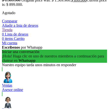
$
1.509.900
Original price was: $ 1.509.900.
$
899.000
Current price
is: $ 899.000.
Agotado
Comparar
Añadir a lista de deseos
Tienda
0
Lista de deseos
0
items
Carrito
Mi cuenta
Escríbenos
por Whatsapp
Iniciar una conversación
¡Hola! Haga clic en uno de nuestros miembros a continuación para
chatear en
Whatsapp
Nuestro equipo tarda unos minutos en responder
Ventas
Asesor online