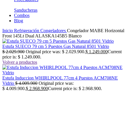
Sanducheras
Combos
Blog
Inicio
Refrigeración
Congeladores
Congelador MABE Horizontal
Frost 145Lt Dual ALASKA145B5 Blanco
Estufa SUECO 79 cm 5 Puestos Gas Natural 8501 Vidrio
$
2.029.900
Original price was: $ 2.029.900.
$
1.249.000
Current
price is: $ 1.249.000.
Volver a productos
Estufa Induccion WHIRLPOOL 77cm 4 Puestos ACM708NE
Vidrio
$
4.009.900
Original price was:
$ 4.009.900.
$
2.968.900
Current price is: $ 2.968.900.
-40%
No disponible