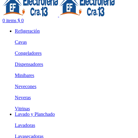
0
items
$
0
Refigeración
Cavas
Congeladores
Dispensadores
Minibares
Nevecones
Neveras
Vitrinas
Lavado y Planchado
Lavadoras
Lavasecadoras