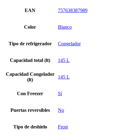
EAN
757638387989
Color
Blanco
Tipo de refrigerador
Congelador
Capacidad total (lt)
145 L
Capacidad Congelador
145 L
(lt)
Con Freezer
Sí
Puertas reversibles
No
Tipo de deshielo
Frost