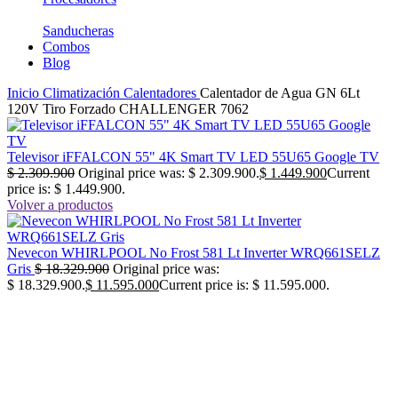
Sanducheras
Combos
Blog
Inicio
Climatización
Calentadores
Calentador de Agua GN 6Lt
120V Tiro Forzado CHALLENGER 7062
Televisor iFFALCON 55" 4K Smart TV LED 55U65 Google TV
$
2.309.900
Original price was: $ 2.309.900.
$
1.449.900
Current
price is: $ 1.449.900.
Volver a productos
Nevecon WHIRLPOOL No Frost 581 Lt Inverter WRQ661SELZ
Gris
$
18.329.900
Original price was:
$ 18.329.900.
$
11.595.000
Current price is: $ 11.595.000.
-29%