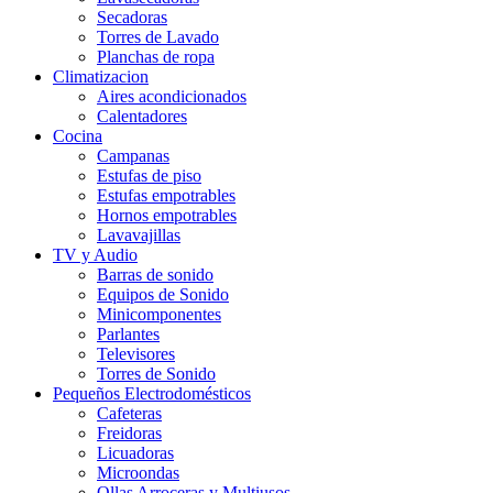
Secadoras
Torres de Lavado
Planchas de ropa
Climatizacion
Aires acondicionados
Calentadores
Cocina
Campanas
Estufas de piso
Estufas empotrables
Hornos empotrables
Lavavajillas
TV y Audio
Barras de sonido
Equipos de Sonido
Minicomponentes
Parlantes
Televisores
Torres de Sonido
Pequeños Electrodomésticos
Cafeteras
Freidoras
Licuadoras
Microondas
Ollas Arroceras y Multiusos