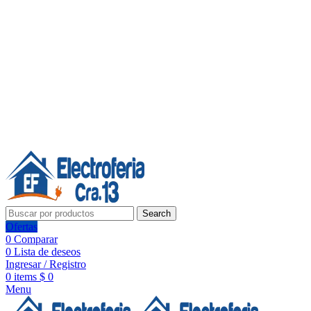
Línea de Whatsapp - Ventas
20 años de confianza, respaldo y tecnología para tu hogar
Síguenos:
20 años de confianza y respaldo
Search
Ofertas
0
Comparar
0
Lista de deseos
Ingresar / Registro
0
items
$
0
Menu