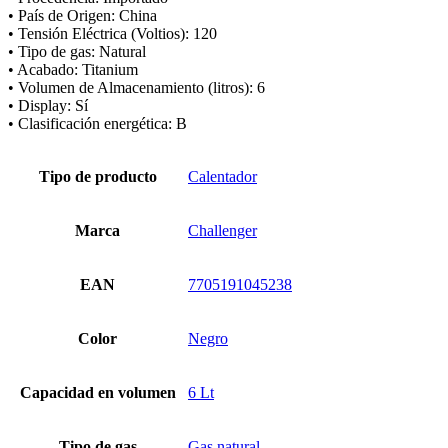
• País de Origen: China
• Tensión Eléctrica (Voltios): 120
• Tipo de gas: Natural
• Acabado: Titanium
• Volumen de Almacenamiento (litros): 6
• Display: Sí
• Clasificación energética: B
Tipo de producto
Calentador
Marca
Challenger
EAN
7705191045238
Color
Negro
Capacidad en volumen
6 Lt
Tipo de gas
Gas natural