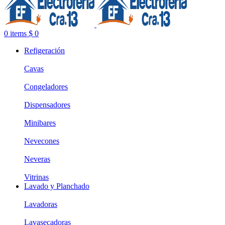
0
items
$
0
Refigeración
Cavas
Congeladores
Dispensadores
Minibares
Nevecones
Neveras
Vitrinas
Lavado y Planchado
Lavadoras
Lavasecadoras