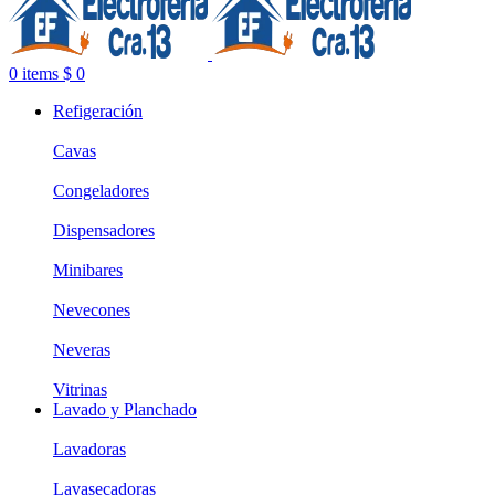
0
items
$
0
Refigeración
Cavas
Congeladores
Dispensadores
Minibares
Nevecones
Neveras
Vitrinas
Lavado y Planchado
Lavadoras
Lavasecadoras