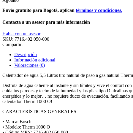
Agotado
Envío gratuito para Bogotá, aplican
términos y condiciones.
Contacta a un asesor para más información
Habla con un asesor
SKU:
7716.402.050-000
Compartir:
Descripción
Información adicional
Valoraciones (0)
Calentador de agua 5,5 Litros tiro natural de paso a gas natural T
Disfruta de agua caliente al instante y sin límites y vive el confort c
cuida tus paredes y techo de la humedad y las pilas tipo D alcalinas 
energética y lo mejor… no requiere ducto de evacuación, facilitando s
calentador Therm 1000 O!
CARACTERÍSTICAS GENERALES
• Marca: Bosch.
• Modelo: Therm 1000 O
• Código MPN: 7716.402.050-000