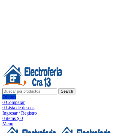
Línea de Whatsapp - Ventas
Síguenos:
Search
Ofertas
0
Comparar
0
Lista de deseos
Ingresar / Registro
0
items
$
0
Menu