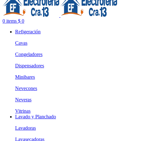
0
items
$
0
Refigeración
Cavas
Congeladores
Dispensadores
Minibares
Nevecones
Neveras
Vitrinas
Lavado y Planchado
Lavadoras
Lavasecadoras