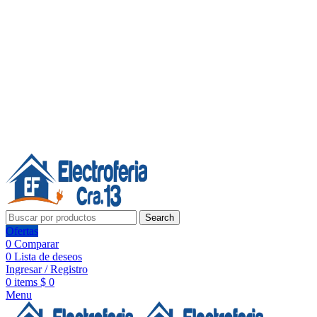
Línea de Whatsapp - Ventas
Síguenos:
Search
Ofertas
0
Comparar
0
Lista de deseos
Ingresar / Registro
0
items
$
0
Menu