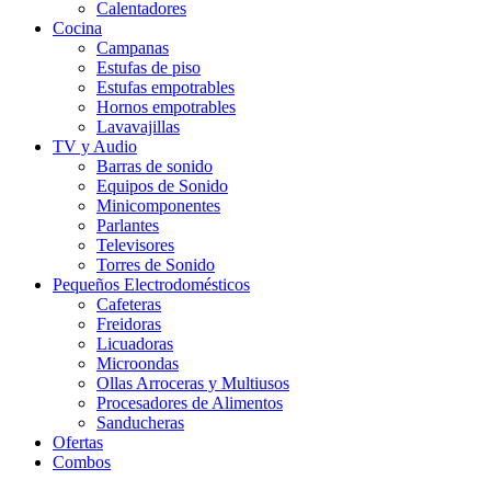
Calentadores
Cocina
Campanas
Estufas de piso
Estufas empotrables
Hornos empotrables
Lavavajillas
TV y Audio
Barras de sonido
Equipos de Sonido
Minicomponentes
Parlantes
Televisores
Torres de Sonido
Pequeños Electrodomésticos
Cafeteras
Freidoras
Licuadoras
Microondas
Ollas Arroceras y Multiusos
Procesadores de Alimentos
Sanducheras
Ofertas
Combos