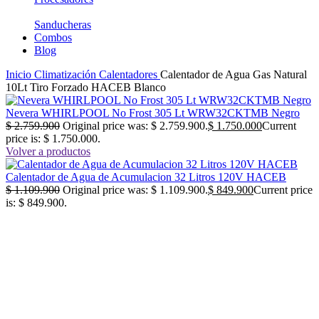
Sanducheras
Combos
Blog
Inicio
Climatización
Calentadores
Calentador de Agua Gas Natural
10Lt Tiro Forzado HACEB Blanco
Nevera WHIRLPOOL No Frost 305 Lt WRW32CKTMB Negro
$
2.759.900
Original price was: $ 2.759.900.
$
1.750.000
Current
price is: $ 1.750.000.
Volver a productos
Calentador de Agua de Acumulacion 32 Litros 120V HACEB
$
1.109.900
Original price was: $ 1.109.900.
$
849.900
Current price
is: $ 849.900.
-26%