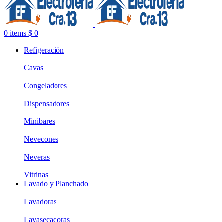
0
items
$
0
Refigeración
Cavas
Congeladores
Dispensadores
Minibares
Nevecones
Neveras
Vitrinas
Lavado y Planchado
Lavadoras
Lavasecadoras