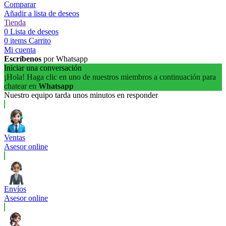
Comparar
Añadir a lista de deseos
Tienda
0
Lista de deseos
0
items
Carrito
Mi cuenta
Escríbenos
por Whatsapp
Iniciar una conversación
¡Hola! Haga clic en uno de nuestros miembros a continuación para
chatear en
Whatsapp
Nuestro equipo tarda unos minutos en responder
Ventas
Asesor online
Envíos
Asesor online