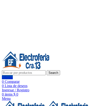
Línea de Whatsapp - Ventas
20 años de confianza, respaldo y tecnología para tu hogar
Síguenos:
20 años de confianza y respaldo
Search
Ofertas
0
Comparar
0
Lista de deseos
Ingresar / Registro
0
items
$
0
Menu