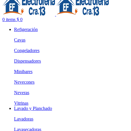
0
items
$
0
Refigeración
Cavas
Congeladores
Dispensadores
Minibares
Nevecones
Neveras
Vitrinas
Lavado y Planchado
Lavadoras
Lavasecadoras