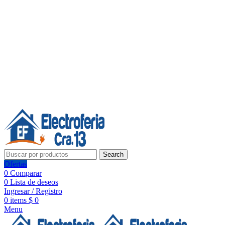
Línea de Whatsapp - Ventas
20 años de confianza, respaldo y tecnología para tu hogar
Síguenos:
20 años de confianza y respaldo
Search
Ofertas
0
Comparar
0
Lista de deseos
Ingresar / Registro
0
items
$
0
Menu