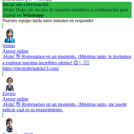
Iniciar una conversación
¡Hola! Haga clic en uno de nuestros miembros a continuación para
chatear en
Whatsapp
Nuestro equipo tarda unos minutos en responder
Ventas
Asesor online
¡Hola! 👋 Regresamos en un momento. ¡Mientras tanto, te invitamos
a explorar nuestras increíbles ofertas! 😊✨ 👉🏼
https://electroferiadela13.com/
Envíos
Asesor online
¡Hola! 👋 Regresamos en un momento. ¡Mientras tanto, me puede
indicar cual es su requerimiento.