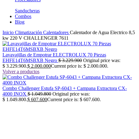
Sanducheras
Combos
Blog
Inicio
Climatización
Calentadores
Calentador de Agua Electrico 8,5
kw 220 V CHALLENGER 7611
Lavavajillas de Empotrar ELECTROLUX 70 Piezas
EHFE14T6MSBXB Negro
$
3.229.900
Original price was:
$ 3.229.900.
$
2.000.000
Current price is: $ 2.000.000.
Volver a productos
Combo Challenger Estufa SP-6043 + Campana Extractora CX-
4000 INOX
$
1.049.800
Original price was:
$ 1.049.800.
$
607.600
Current price is: $ 607.600.
-41%
No disponible