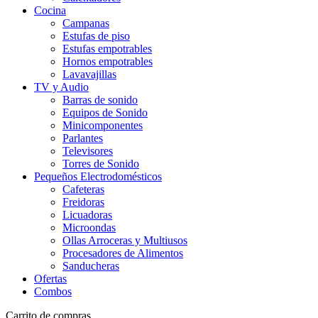
Cocina
Campanas
Estufas de piso
Estufas empotrables
Hornos empotrables
Lavavajillas
TV y Audio
Barras de sonido
Equipos de Sonido
Minicomponentes
Parlantes
Televisores
Torres de Sonido
Pequeños Electrodomésticos
Cafeteras
Freidoras
Licuadoras
Microondas
Ollas Arroceras y Multiusos
Procesadores de Alimentos
Sanducheras
Ofertas
Combos
Carrito de compras