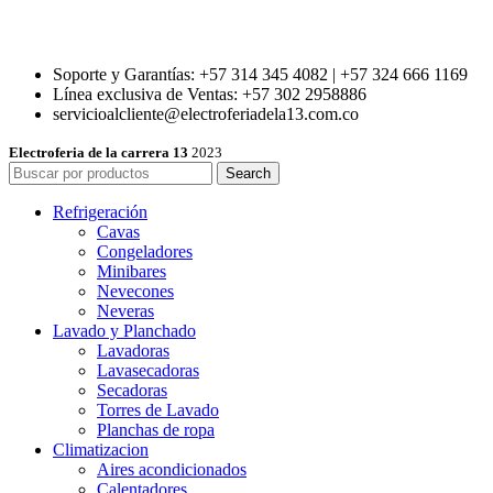
Soporte y Garantías: +57 314 345 4082 | +57 324 666 1169
Línea exclusiva de Ventas: +57 302 2958886
servicioalcliente@electroferiadela13.com.co
Electroferia de la carrera 13
2023
Search
Refrigeración
Cavas
Congeladores
Minibares
Nevecones
Neveras
Lavado y Planchado
Lavadoras
Lavasecadoras
Secadoras
Torres de Lavado
Planchas de ropa
Climatizacion
Aires acondicionados
Calentadores